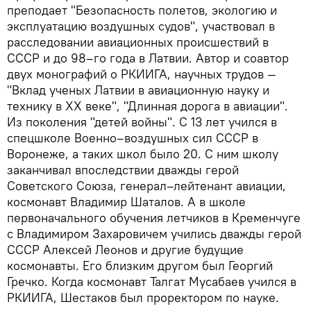
преподает "Безопасность полетов, экологию и
эксплуатацию воздушных судов", участвовал в
расследовании авиационных происшествий в
СССР и до 98–го года в Латвии. Автор и соавтор
двух монографий о РКИИГА, научных трудов —
"Вклад ученых Латвии в авиационную науку и
технику в ХХ веке", "Длинная дорога в авиации".
Из поколения "детей войны". С 13 лет учился в
спецшколе Военно–воздушных сил СССР в
Воронеже, а таких школ было 20. С ним школу
заканчивал впоследствии дважды герой
Советского Союза, генерал–лейтенант авиации,
космонавт Владимир Шаталов. А в школе
первоначального обучения летчиков в Кременчуге
с Владимиром Захаровичем учились дважды герой
СССР Алексей Леонов и другие будущие
космонавты. Его близким другом был Георгий
Гречко. Когда космонавт Талгат Мусабаев учился в
РКИИГА, Шестаков был проректором по науке.