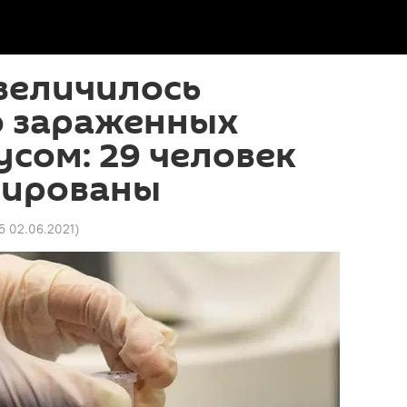
величилось
о зараженных
сом: 29 человек
зированы
55 02.06.2021
)