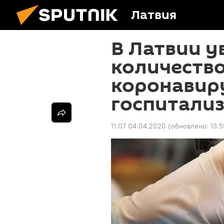
Латвия
В Латвии у
количеств
коронавиру
госпитали
11:07 04.04.2020
(обновлено:
13: