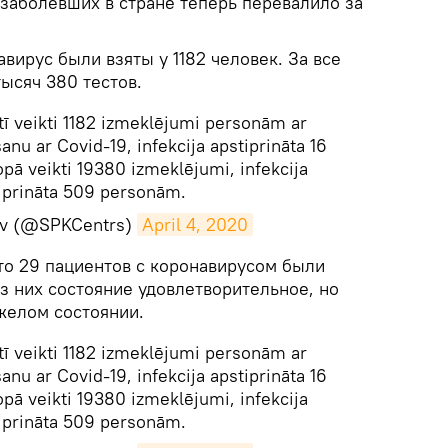
 заболевших в стране теперь перевалило за
авирус были взяты у 1182 человек. За все
ысяч 380 тестов.
tī veikti 1182 izmeklējumi personām ar
nu ar Covid-19, infekcija apstiprināta 16
opā veikti 19380 izmeklējumi, infekcija
iprināta 509 personām.
lv (@SPKCentrs)
April 4, 2020
то 29 пациентов с коронавирусом были
з них состояние удовлетворительное, но
желом состоянии.
tī veikti 1182 izmeklējumi personām ar
nu ar Covid-19, infekcija apstiprināta 16
opā veikti 19380 izmeklējumi, infekcija
iprināta 509 personām.