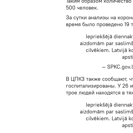
Таким образом количество
500 человек.
За сутки анализы на корон
время было проведено 19 т
Iepriekšējā diennak
aizdomām par saslimša
cilvēkiem. Latvijā k
apst
— SPKC.gov.
​В ЦПКЗ также сообщают, ч
госпитализированы. У 26 и
трое людей находятся в тя
Iepriekšējā diennak
aizdomām par saslimša
cilvēkiem. Latvijā k
apst