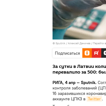
© Sputnik / Алексей Даничев
/
Перейти 
Подписаться
За сутки в Латвии ко
перевалило за 500: бы
РИГА, 4 апр — Sputnik.
Согл
контроля заболеваний (ЦП
16 заразившихся коронавир
аккаунте ЦПКЗ в
Twitter
.