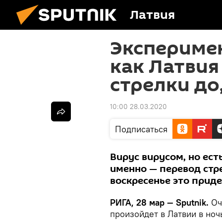
Латвия
Эксперимен
как Латвия
стрелки до,
10:00 28.03.2020
Подписаться
Вирус вирусом, но ест
именно — перевод стр
воскресенье это приде
РИГА, 28 мар — Sputnik.
Оч
произойдет в Латвии в ноч