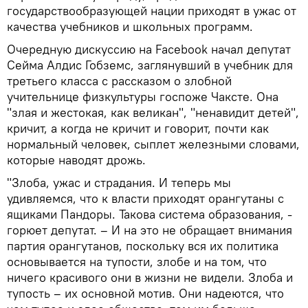
государствообразующей нации приходят в ужас от
качества учебников и школьных программ.
Очередную дискуссию на Facebook начал депутат
Сейма Алдис Гобземс, заглянувший в учебник для
третьего класса с рассказом о злобной
учительнице физкультуры госпоже Чаксте. Она
"злая и жестокая, как великан", "ненавидит детей",
кричит, а когда не кричит и говорит, почти как
нормальный человек, сыплет железными словами,
которые наводят дрожь.
"Злоба, ужас и страдания. И теперь мы
удивляемся, что к власти приходят орангутаны с
ящиками Пандоры. Такова система образования, -
горюет депутат. – И на это не обращает внимания
партия орангутанов, поскольку вся их политика
основывается на тупости, злобе и на том, что
ничего красивого они в жизни не видели. Злоба и
тупость – их основной мотив. Они надеются, что