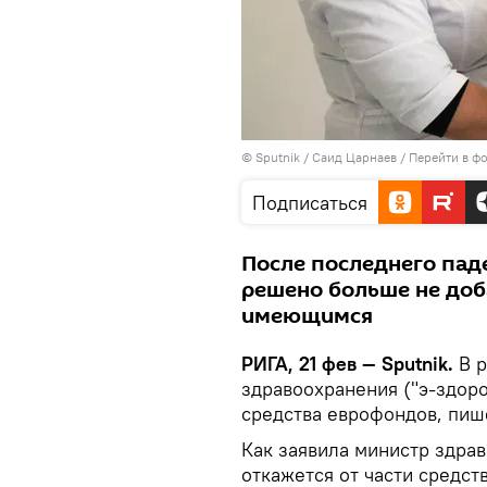
© Sputnik / Саид Царнаев
/
Перейти в ф
Подписаться
После последнего пад
решено больше не доб
имеющимся
РИГА, 21 фев — Sputnik.
В р
здравоохранения ("э-здоро
средства еврофондов, пи
Как заявила министр здра
откажется от части средс