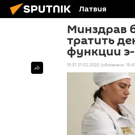
Латвия
Минздрав 
тратить де
функции э
15:37 21.02.2020
(обновлено:
15:4