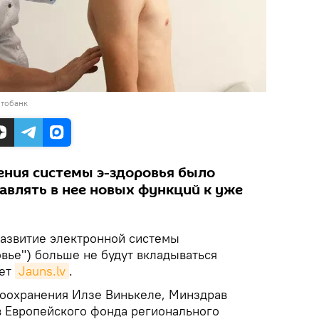
отобанк
ения системы э-здоровья было
авлять в нее новых функций к уже
азвитие электронной системы
вье") больше не будут вкладываться
шет
Jauns.lv
.
воохранения Илзе Винькеле, Минздрав
тв Европейского фонда регионального