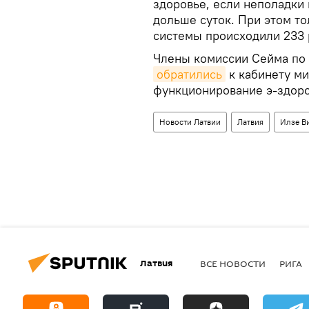
здоровье, если неполадки 
дольше суток. При этом то
системы происходили 233 
Члены комиссии Сейма по 
обратились
к кабинету м
функционирование э-здоро
Новости Латвии
Латвия
Илзе В
Латвия
ВСЕ НОВОСТИ
РИГА