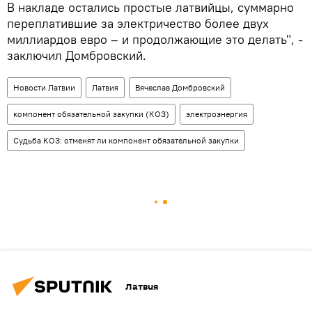
В накладе остались простые латвийцы, суммарно
переплатившие за электричество более двух
миллиардов евро – и продолжающие это делать", -
заключил Домбровский.
Новости Латвии
Латвия
Вячеслав Домбровский
компонент обязательной закупки (КОЗ)
электроэнергия
Судьба КОЗ: отменят ли компонент обязательной закупки
Латвия