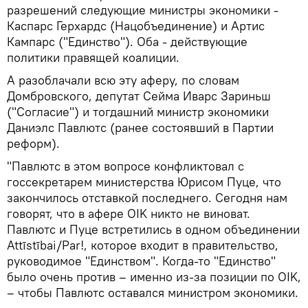
разрешений следующие министры экономики -
Каспарс Герхардс (Нацобъединение) и Артис
Кампарс ("Единство"). Оба - действующие
политики правящей коалиции.
А разоблачали всю эту аферу, по словам
Домбровского, депутат Сейма Иварс Зариньш
("Согласие") и тогдашний министр экономики
Даниэлс Павлютс (ранее состоявший в Партии
реформ).
"Павлютс в этом вопросе конфликтовал с
госсекретарем министерства Юрисом Пуце, что
закончилось отставкой последнего. Сегодня нам
говорят, что в афере OIK никто не виноват.
Павлютс и Пуце встретились в одном объединении
Attīstībai/Par!, которое входит в правительство,
руководимое "Единством". Когда-то "Единство"
было очень против – именно из-за позиции по OIK,
– чтобы Павлютс оставался министром экономики.