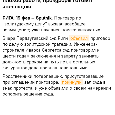
плохой работе, прокуроры готовят
апелляцию
РИГА, 19 фев — Sputnik.
Приговор по
"золитудскому делу" вызвал всеобщее
возмущение; уже начались поиски виноватых.
Вчера Пардаугавский суд Риги
объявил
приговор
по делу о золитудской трагедии. Инженера-
строителя Иварса Сергетса суд приговорил к
шести годам заключения и запрету занимать
должность сроком на пять лет, а остальных
фигурантов дела признал невиновными.
Родственники потерпевших, присутствовавшие
при оглашении приговора,
покинули
зал суда в
знак протеста, и уже объявили о своем намерении
оспорить решение суда.