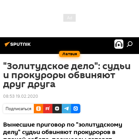
Латвия
"Золитудское дело": судьи
и прокуроры обвиняют
друг друга
08:53 19.02.2020
Подписаться
Вынесшие приговор по "золитудскому
делу" судьи обвиняют прокуроров в