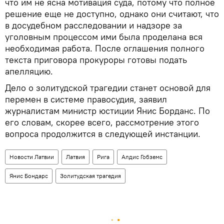
что им не ясна мотивация суда, потому что полное
решение еще не доступно, однако они считают, что
в досудебном расследовании и надзоре за
уголовным процессом ими была проделана вся
необходимая работа. После оглашения полного
текста приговора прокуроры готовы подать
апелляцию.
Дело о золитудской трагедии станет основой для
перемен в системе правосудия, заявил
журналистам министр юстиции Янис Борданс. По
его словам, скорее всего, рассмотрение этого
вопроса продолжится в следующей инстанции.
Новости Латвии
Латвия
Рига
Алдис Гобземс
Янис Бондарс
Золитудская трагедия