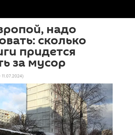
вропой, надо
овать: сколько
иги придется
ь за мусор
0 11.07.2024
)