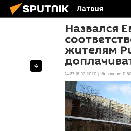
Латвия
Назвался Е
соответств
жителям Р
доплачиват
14:37 16.02.2020
(обновлено:
11:3