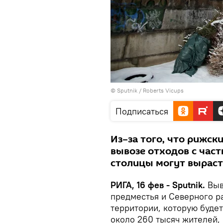
© Sputnik / Roberts Vicups
Подписаться
Из–за того, что рижск
вывозе отходов с час
столицы могут выраст
РИГА, 16 фев - Sputnik.
Выв
предместья и Северного ра
территории, которую будет
около 260 тысяч жителей,