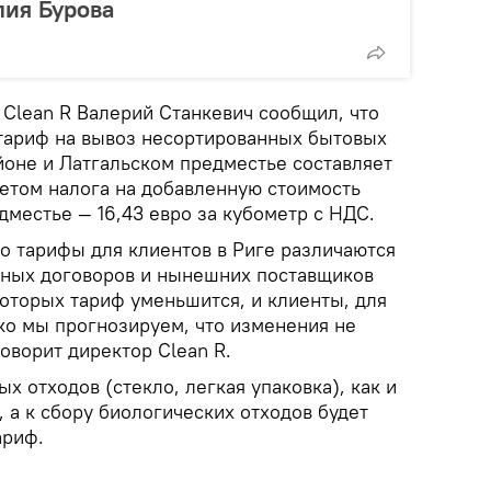
лия Бурова
Clean R Валерий Станкевич сообщил, что
тариф на вывоз несортированных бытовых
йоне и Латгальском предместье составляет
учетом налога на добавленную стоимость
дместье — 16,43 евро за кубометр с НДС.
о тарифы для клиентов в Риге различаются
нных договоров и нынешних поставщиков
 которых тариф уменьшится, и клиенты, для
ко мы прогнозируем, что изменения не
оворит директор Clean R.
х отходов (стекло, легкая упаковка), как и
 а к сбору биологических отходов будет
ариф.