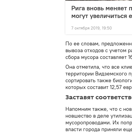
Рига вновь меняет 
могут увеличиться 
7 октября 2019, 19:50
По ее словам, предложенна
вывоза отходов с учетом 
сбора мусора составляет 1
Она отметила, что все кли
территории Видземского п
сортировать также биолог
которых составит 12,57 ев
Заставят соответст
Напомним также, что с но
новшество в деле утилизац
мусоропроводами. Их попр
власти города приняли ещ