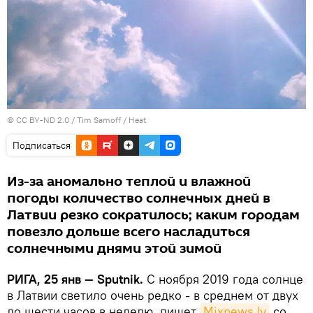
©
CC BY-ND 2.0 / Tim Samoff
/
Heat
Подписаться
Из-за аномально теплой и влажной
погоды количество солнечных дней в
Латвии резко сократилось; каким городам
повезло дольше всего насладиться
солнечными днями этой зимой
РИГА, 25 янв — Sputnik.
С ноября 2019 года солнце
в Латвии светило очень редко - в среднем от двух
до шести часов в неделю, пишет
Mixnews.lv
со