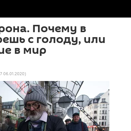
рона. Почему в
решь с голоду, или
ие в мир
7 06.01.2020
)