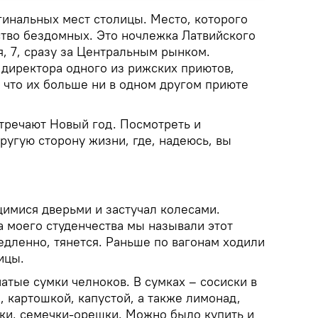
гинальных мест столицы. Место, которого
тво бездомных. Это ночлежка Латвийского
я, 7, сразу за Центральным рынком.
 директора одного из рижских приютов,
 что их больше ни в одном другом приюте
стречают Новый год. Посмотреть и
другую сторону жизни, где, надеюсь, вы
мися дверьми и застучал колесами.
а моего студенчества мы называли этот
едленно, тянется. Раньше по вагонам ходили
ицы.
атые сумки челноков. В сумках – сосиски в
, картошкой, капустой, а также лимонад,
ки, семечки-орешки. Можно было купить и