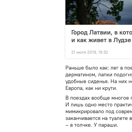
Город Латвии, в кот
и как живет в Лудзе
21 июля 2019, 19:32
Раньше было как: лег в по
дерматином, лапки подогну
удобные сиденья. На них 
Европа, как ни крути.
В поездах вообще многое 
И лишь одно место практи
мимикрировало под соврем
заканчивается на туалете 
– в толчке. У параши.