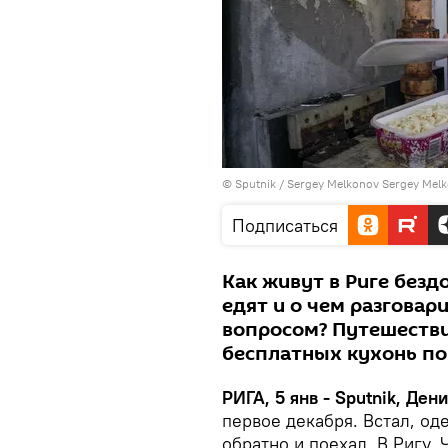
© Sputnik / Sergey Melkonov Sergey Mel
Подписаться
Как живут в Риге безд
едят и о чем разговар
вопросом? Путешествие
бесплатных кухонь по 
РИГА, 5 янв - Sputnik, Ден
первое декабря. Встал, оде
обратно и поехал. В Ригу.