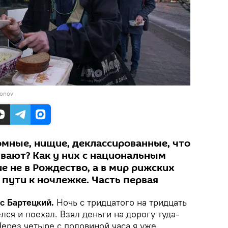
konov
омные, нищие, деклассированные, что
ивают? Как у них с национальным
 не в Рождество, а в мир рижских
пути к ночлежке. Часть первая
ис Бартецкий.
Ночь с тридцатого на тридцать
лся и поехал. Взял деньги на дорогу туда-
 Через четыре с половиной часа я уже