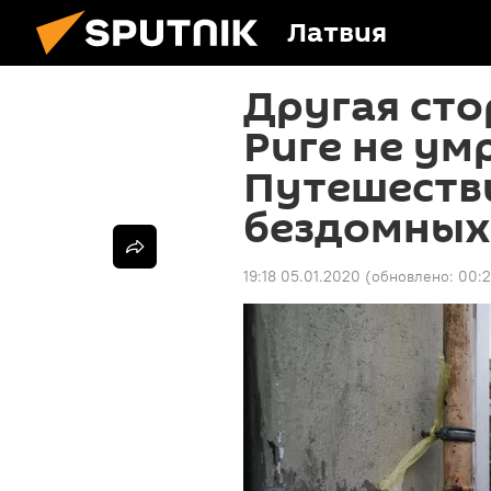
Латвия
Другая сто
Риге не ум
Путешеств
бездомных
19:18 05.01.2020
(обновлено:
00:2