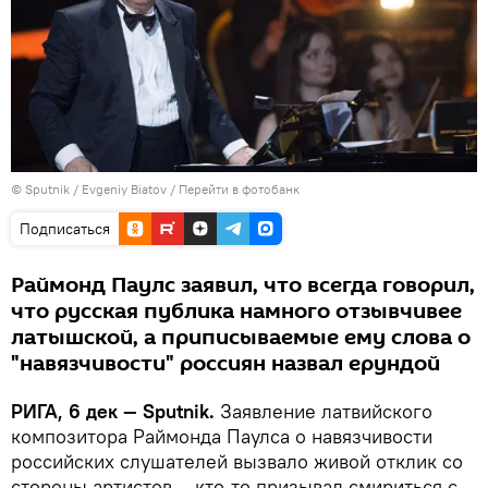
© Sputnik / Evgeniy Biatov
/
Перейти в фотобанк
Подписаться
Раймонд Паулс заявил, что всегда говорил,
что русская публика намного отзывчивее
латышской, а приписываемые ему слова о
"навязчивости" россиян назвал ерундой
РИГА, 6 дек — Sputnik.
Заявление латвийского
композитора Раймонда Паулса о навязчивости
российских слушателей вызвало живой отклик со
стороны артистов – кто-то призывал смириться с