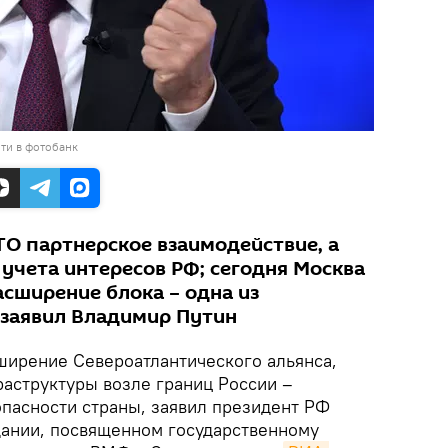
ти в фотобанк
ТО партнерское взаимодействие, а
 учета интересов РФ; сегодня Москва
расширение блока – одна из
 заявил Владимир Путин
ирение Североатлантического альянса,
раструктуры возле границ России –
опасности страны, заявил президент РФ
ании, посвященном государственному