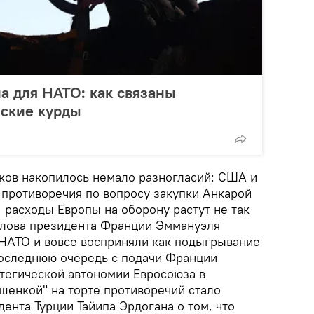
а для НАТО: как связаны
йские курды
иков накопилось немало разногласий: США и
 противоречия по вопросу закупки Анкарой
 расходы Европы на оборону растут не так
 слова президента Франции Эммануэля
 НАТО и вовсе восприняли как подыгрывание
 последнюю очередь с подачи Франции
атегической автономии Евросоюза в
шенкой" на торте противоречий стало
ента Турции Тайипа Эрдогана о том, что