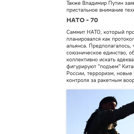
Также Владимир Путин заяв
пристальное внимание те
НАТО - 70
Саммит НАТО, который про
планировался как протоко
альянса. Предполагалось, 
союзническое единство, о
коллективно искать адеква
фигурируют "подъем" Китая
России, терроризм, новые
контроля за ракетным воо