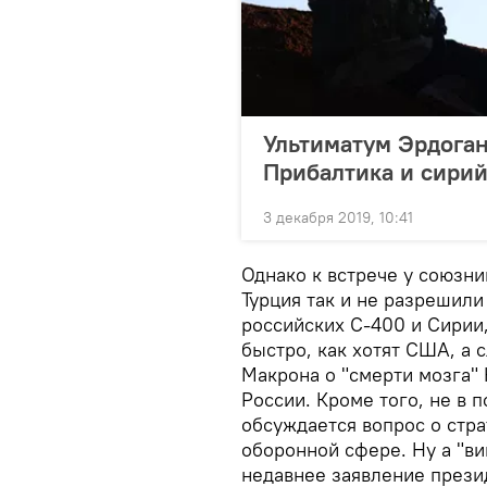
Ультиматум Эрдоган
Прибалтика и сири
3 декабря 2019, 10:41
Однако к встрече у союзн
Турция так и не разрешили
российских С-400 и Сирии,
быстро, как хотят США, а
Макрона о "смерти мозга"
России. Кроме того, не в
обсуждается вопрос о стр
оборонной сфере. Ну а "ви
недавнее заявление презид