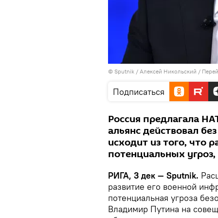
© Sputnik / Алексей Никольский
/
Перей
Подписаться
Россия предлагала НА
альянс действовал без
исходит из того, что 
потенциальных угроз,
РИГА, 3 дек — Sputnik.
Расш
развитие его военной инф
потенциальная угроза без
Владимир Путина на совещ