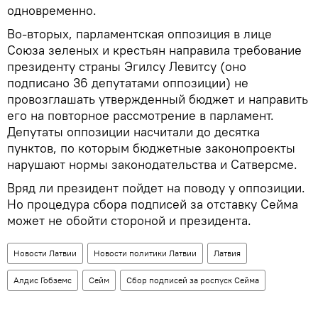
одновременно.
Во-вторых, парламентская оппозиция в лице
Союза зеленых и крестьян направила требование
президенту страны Эгилсу Левитсу (оно
подписано 36 депутатами оппозиции) не
провозглашать утвержденный бюджет и направить
его на повторное рассмотрение в парламент.
Депутаты оппозиции насчитали до десятка
пунктов, по которым бюджетные законопроекты
нарушают нормы законодательства и Сатверсме.
Вряд ли президент пойдет на поводу у оппозиции.
Но процедура сбора подписей за отставку Сейма
может не обойти стороной и президента.
Новости Латвии
Новости политики Латвии
Латвия
Алдис Гобземс
Сейм
Сбор подписей за роспуск Сейма