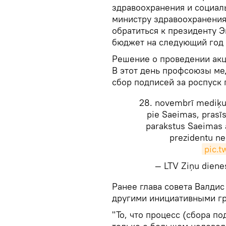
здравоохранения и социал
министру здравоохранения
обратиться к президенту 
бюджет на следующий год 
Решение о проведении акц
В этот день профсоюзы ме
сбор подписей за роспуск 
28. novembrī mediķu 
pie Saeimas, prasīs
parakstus Saeimas a
prezidentu ne
pic.
— LTV Ziņu diene
​Ранее глава совета Валдис
другими инициативными гр
"То, что процесс (сбора п