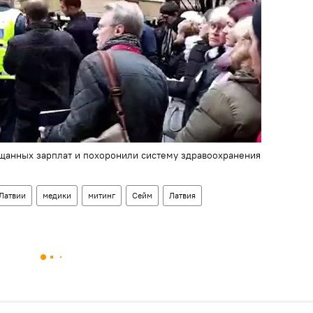
щанных зарплат и похоронили систему здравоохранения
Латвии
медики
митинг
Сейм
Латвия