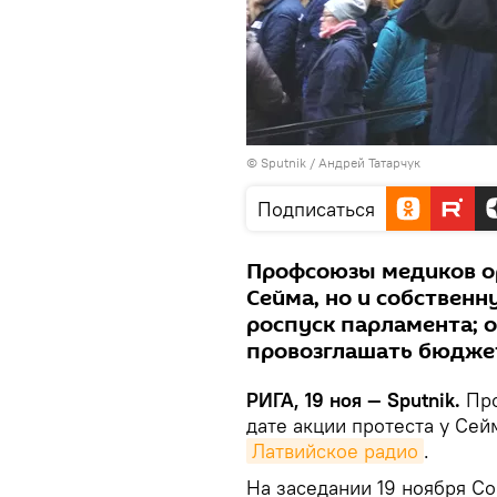
© Sputnik / Андрей Татарчук
Подписаться
Профсоюзы медиков ор
Сейма, но и собствен
роспуск парламента; о
провозглашать бюдже
РИГА, 19 ноя — Sputnik.
Про
дате акции протеста у Сей
Латвийское радио
.
На заседании 19 ноября С