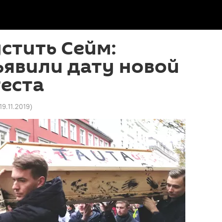
стить Сейм:
ъявили дату новой
еста
19.11.2019
)