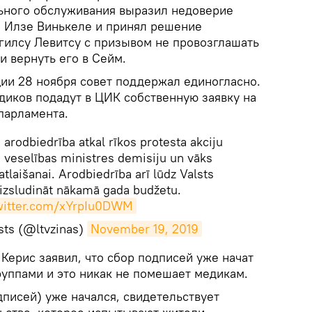
ьного обслуживания выразил недоверие
 Илзе Винькеле и принял решение
Эгилсу Левитсу с призывом не провозглашать
и вернуть его в Сейм.
ии 28 ноября совет поддержал единогласно.
диков подадут в ЦИК собственную заявку на
парламента.
arodbiedrība atkal rīkos protesta akciju
 veselības ministres demisiju un vāks
tlaišanai. Arodbiedrība arī lūdz Valsts
izsludināt nākamā gada budžetu.
twitter.com/xYrpIu0DWM
sts (@ltvzinas)
November 19, 2019
 Керис заявил, что сбор подписей уже начат
уппами и это никак не помешает медикам.
одписей) уже начался, свидетельствует