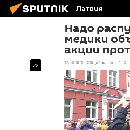
Латвия
Надо распу
медики об
акции прот
12:08 19.11.2019
(обновлено:
12:33 