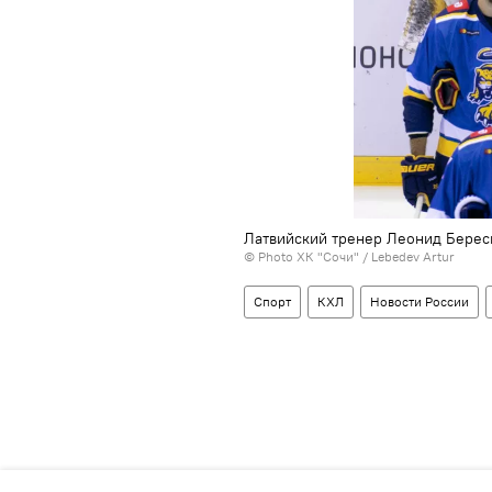
Латвийский тренер Леонид Бересн
© Photo
ХК "Сочи" / Lebedev Artur
Спорт
КХЛ
Новости России