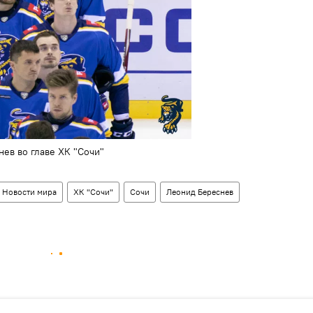
ев во главе ХК "Сочи"
Новости мира
ХК "Сочи"
Сочи
Леонид Береснев