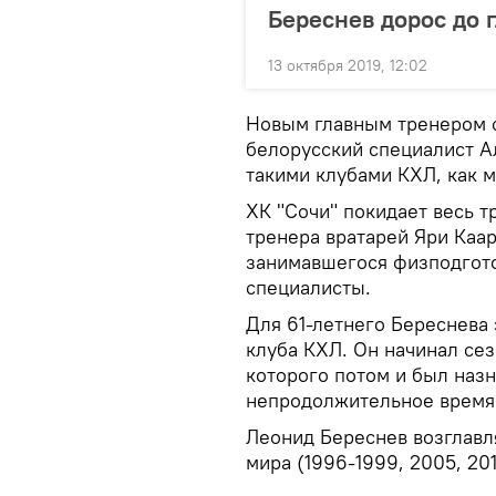
Береснев дорос до 
13 октября 2019, 12:02
Новым главным тренером с
белорусский специалист А
такими клубами КХЛ, как м
ХК "Сочи" покидает весь т
тренера вратарей Яри Каа
занимавшегося физподгото
специалисты.
Для 61-летнего Береснева 
клуба КХЛ. Он начинал се
которого потом и был наз
непродолжительное время
Леонид Береснев возглавл
мира (1996-1999, 2005, 201