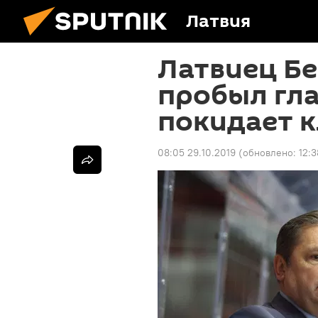
Латвия
Латвиец Бе
пробыл гла
покидает 
08:05 29.10.2019
(обновлено:
12:3