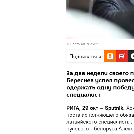
© Photo
ХК "Сочи"
Подписаться
За две недели своего 
Береснев успел прове
одержать одну победу
специалист
РИГА, 29 окт — Sputnik.
Хок
поста исполняющего обяза
латвийского специалиста 
рулевого - белоруса Алек