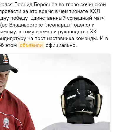
жался Леонид Береснев во главе сочинской
провести за это время в чемпионате КХЛ
одну победу. Единственный успешный матч
 (во Владивостоке "леопарды" одолели
идимому, к тому времени руководство ХК
ндидатуру на пост наставника команды. И в
об этом
объявили
официально.