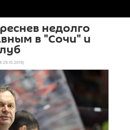
реснев недолго
вным в "Сочи" и
клуб
8 29.10.2019
)