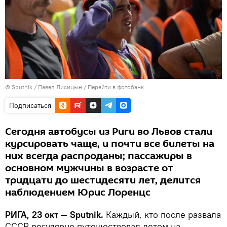
© Sputnik / Павел Лисицын
/
Перейти в фотобанк
Подписаться
Сегодня автобусы из Риги во Львов стали
курсировать чаще, и почти все билеты на
них всегда распроданы; пассажиры в
основном мужчины в возрасте от
тридцати до шестидесяти лет, делится
наблюдением Юрис Лоренцс
РИГА, 23 окт — Sputnik.
Каждый, кто после развала
СССР регулярно путешествовал летом на