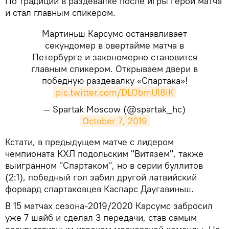
​По традиции в раздевалке после игры герой матча
и стал главным спикером.
Мартиньш Карсумс останавливает
секундомер в овертайме матча в
Петербурге и закономерно становится
главным спикером. Открываем двери в
победную раздевалку «Спартака»!
pic.twitter.com/DLObmUl8iK
— Spartak Moscow (@spartak_hc)
October 7, 2019
​Кстати, в предыдущем матче с лидером
чемпионата КХЛ подольским "Витязем", также
выигранном "Спартаком", но в серии буллитов
(2:1), победный гол забил другой латвийский
форвард спартаковцев Каспарс Даугавиньш.
В 15 матчах сезона-2019/2020 Карсумс забросил
уже 7 шайб и сделал 3 передачи, став самым