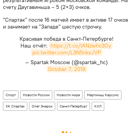
результативным игроком московской команды. На
счету Даугавиньша – 5 (2+3) очков.
"Спартак" после 16 матчей имеет в активе 17 очков
и занимает на "Западе" шестую строчку.
Красивая победа в Санкт-Петербурге!
Наш отчёт:
https://t.co/lANzwhc3Oy
pic.twitter.com/L3N5nksJVP
— Spartak Moscow (@spartak_hc)
October 7, 2019
Спорт
Новости России
Новости мира
Мартиньш Карсумс
ХК Спартак
Олег Знарок
Санкт-Петербург
КХЛ