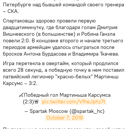
Петербурге над бывшей командой своего тренера
– СКА.
Спартаковцы здорово провели первую
двадцатиминутку, где благодаря голам Дмитрия
Вишневского (в большинстве) и Робина Ганзла
повели 2:0. В концовке второго и начале третьего
периодов армейцам удалось отыграться после
бросков Антона Бурдасова и Владимира Ткачева.
Игра перетекла в овертайм, который продлился
всего 28 секунд, а победную точку в нем поставил
латвийский легионер "красно-белых" Мартиньш
Карсумс – 3:2.
🏒Победный гол Мартиньша Карсумса
(2:3)🚨
pic.twitter.com/VfheJphz7t
— Spartak Moscow (@spartak_hc)
October 7, 2019