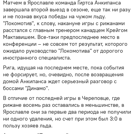
Матчем в Ярославле команда Гиртса Анкипанса
завершала второй выезд в сезоне, еще так ни разу
и не познав вкуса победы на чужом льду.
"Локомотив", к слову, накануне игры с рижанами
расстался с главным тренером канадцем Крейгом
Мактавишем. Все-таки предпоследнее место в
конференции – не совсем тот результат, которого
ожидало руководство "Локомотива" от дорогого
иностранного специалиста.
Рига, идущая на последнем месте, пока события
не форсирует, но, очевидно, после возвращения
домой Анкипанса ждет серьезный разговор с
боссами "Динамо".
В отличие от последней игры в Череповце, где
рижане восемь раз оставались в меньшинстве, в
Ярославле они за первые два периода не получили
ни одного удаления, но счет при этом был 3:0 в
пользу хозяев льда.