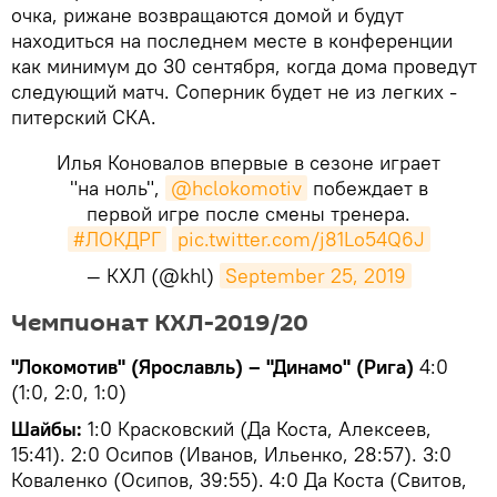
очка, рижане возвращаются домой и будут
находиться на последнем месте в конференции
как минимум до 30 сентября, когда дома проведут
следующий матч. Соперник будет не из легких -
питерский СКА.
Илья Коновалов впервые в сезоне играет
"на ноль",
@hclokomotiv
побеждает в
первой игре после смены тренера.
#ЛОКДРГ
pic.twitter.com/j81Lo54Q6J
— КХЛ (@khl)
September 25, 2019
Чемпионат КХЛ-2019/20
"Локомотив" (Ярославль) – "Динамо" (Рига)
4:0
(1:0, 2:0, 1:0)
Шайбы:
1:0 Красковский (Да Коста, Алексеев,
15:41). 2:0 Осипов (Иванов, Ильенко, 28:57). 3:0
Коваленко (Осипов, 39:55). 4:0 Да Коста (Свитов,