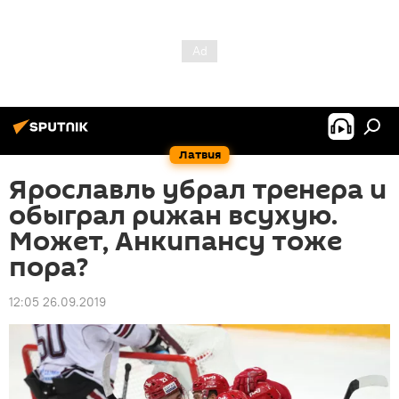
Латвия
Ярославль убрал тренера и
обыграл рижан всухую.
Может, Анкипансу тоже
пора?
12:05 26.09.2019