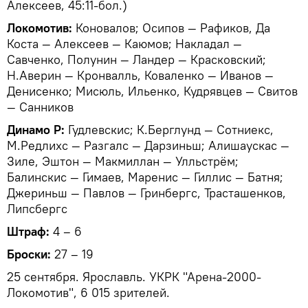
Алексеев, 45:11-бол.)
Локомотив:
Коновалов; Осипов — Рафиков, Да
Коста — Алексеев — Каюмов; Накладал —
Савченко, Полунин — Ландер — Красковский;
Н.Аверин — Кронвалль, Коваленко — Иванов —
Денисенко; Мисюль, Ильенко, Кудрявцев — Свитов
— Санников
Динамо Р:
Гудлевскис; К.Берглунд — Сотниекс,
М.Редлихс — Разгалс — Дарзиньш; Алишаускас —
Зиле, Эштон — Макмиллан — Улльстрём;
Балинскис — Гимаев, Маренис — Гиллис — Батня;
Джериньш — Павлов — Гринбергс, Трасташенков,
Липсбергс
Штраф:
4 – 6
Броски:
27 – 19
25 сентября. Ярославль. УКРК "Арена-2000-
Локомотив", 6 015 зрителей.