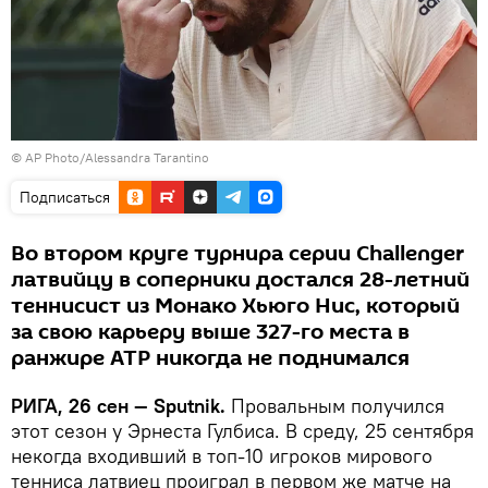
© AP Photo/Alessandra Tarantino
Подписаться
Во втором круге турнира серии Challenger
латвийцу в соперники достался 28-летний
теннисист из Монако Хьюго Нис, который
за свою карьеру выше 327-го места в
ранжире АТР никогда не поднимался
РИГА, 26 сен — Sputnik.
Провальным получился
этот сезон у Эрнеста Гулбиса. В среду, 25 сентября
некогда входивший в топ-10 игроков мирового
тенниса латвиец проиграл в первом же матче на