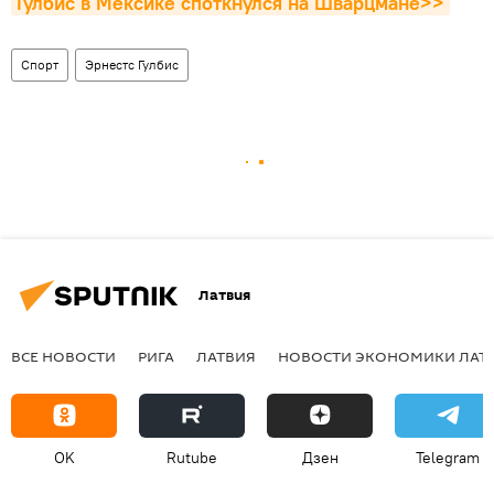
Гулбис в Мексике споткнулся на Шварцмане>>
Спорт
Эрнестс Гулбис
Латвия
ВСЕ НОВОСТИ
РИГА
ЛАТВИЯ
НОВОСТИ ЭКОНОМИКИ ЛАТ
OK
Rutube
Дзен
Telegram