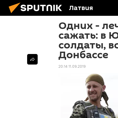
Латвия
Одних - леч
сажать: в 
солдаты, в
Донбассе
20:14 11.09.2019