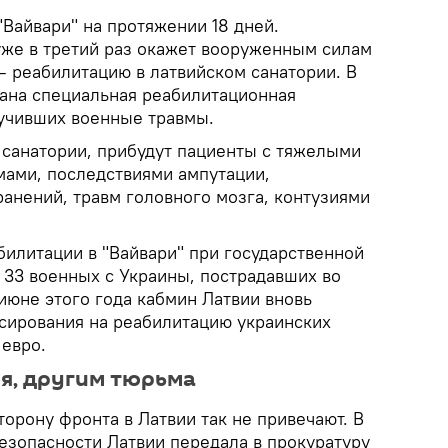
"Вайвари" на протяжении 18 дней.
же в третий раз окажет вооруженным силам
– реабилитацию в латвийском санатории. В
тана специальная реабилитационная
учивших военные травмы.
в санатории, прибудут пациенты с тяжелыми
ами, последствиями ампутации,
анений, травм головного мозга, контузиями
абилитации в "Вайвари" при государственной
33 военных с Украины, пострадавших во
июне этого года кабмин Латвии вновь
сирования на реабилитацию украинских
 евро.
я, другим тюрьма
орону фронта в Латвии так не привечают. В
езопасности Латвии передала в прокуратуру