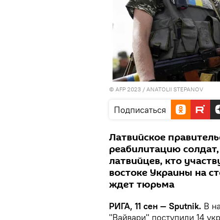
© AFP 2023 / ANATOLII STEPANOV
Подписаться
Латвийское правительс
реабилитацию солдат,
латвийцев, кто участ
востоке Украины на с
ждет тюрьма
РИГА, 11 сен — Sputnik.
В н
"Вайвари" поступили 14 ук