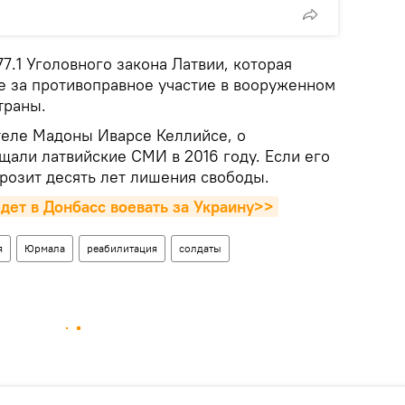
77.1 Уголовного закона Латвии, которая
е за противоправное участие в вооруженном
траны.
теле Мадоны Иварсе Келлийсе, о
щали латвийские СМИ в 2016 году. Если его
грозит десять лет лишения свободы.
едет в Донбасс воевать за Украину>>
я
Юрмала
реабилитация
солдаты