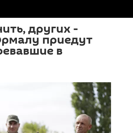
ить, других -
Юрмалу приедут
оевавшие в