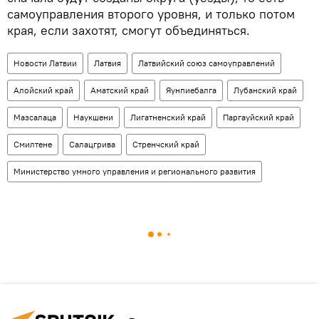
самоуправления второго уровня, и только потом
края, если захотят, смогут объединяться.
Новости Латвии
Латвия
Латвийский союз самоуправлений
Алойский край
Аматский край
Яунпиебалга
Лубанский край
Мазсалаца
Наукшени
Лигатненский край
Паргауйский край
Смилтене
Салацгрива
Стренчский край
Министерство умного управления и регионального развития