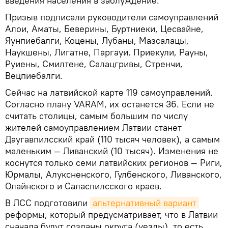
введения населения в заблуждение.
Призыв подписали руководители самоуправлений
Алои, Аматы, Беверины, Буртниеки, Цесвайне,
Яунпиебалги, Коцены, Лубаны, Мазсалацы,
Наукшены, Лигатне, Паргауи, Приекули, Рауны,
Руиены, Смилтене, Салацгривы, Стренчи,
Вецпиебалги.
Сейчас на латвийской карте 119 самоуправлений.
Согласно плану VARAM, их останется 36. Если не
считать столицы, самым большим по числу
жителей самоуправлением Латвии станет
Даугавпилсский край (110 тысяч человек), а самым
маленьким — Ливанский (10 тысяч). Изменения не
коснутся только семи латвийских регионов — Риги,
Юрмалы, Алуксненского, Гулбенского, Ливанского,
Олайнского и Саласпилсского краев.
В ЛСС подготовили
альтернативный вариант
реформы, который предусматривает, что в Латвии
сначала будут созданы округа (уезды), то есть