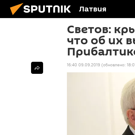
Латвия
Светов: кр
что об их 
Прибалтик
16:40 09.09.2019
(обновлено:
18: