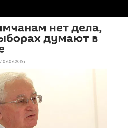
ымчанам нет дела,
выборах думают в
е
07 09.09.2019
)