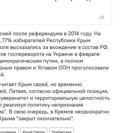
сией после референдума в 2014 году. На
6,77% избирателей Республики Крым
оля высказались за вхождение в состав РФ.
ле госпереворота на Украине в феврале
демократическим путем, в полном
дным правом и Уставом ООН проголосовали
ей.
считает Крым своей, но временно
ей. Латвия, согласно официальной позиции,
уверенитет и территориальную целостность
о реализуя политику непризнания
а". В свою очередь, в Кремле неоднократно
Крыма "закрыт окончательно".
лосование
Юрий Светов
Прибалтика