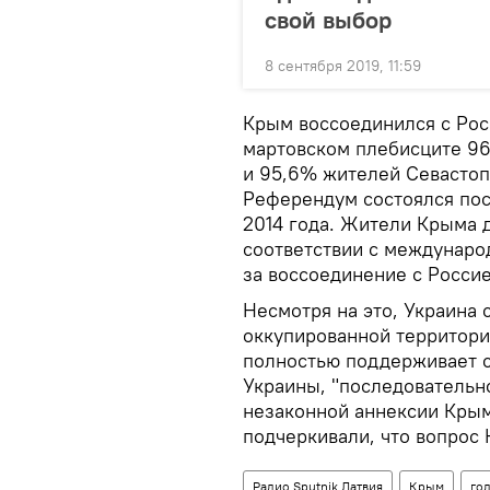
свой выбор
8 сентября 2019, 11:59
Крым воссоединился с Рос
мартовском плебисците 9
и 95,6% жителей Севастоп
Референдум состоялся пос
2014 года. Жители Крыма 
соответствии с междунаро
за воссоединение с Росси
Несмотря на это, Украина 
оккупированной территори
полностью поддерживает с
Украины, "последовательн
незаконной аннексии Крым
подчеркивали, что вопрос 
Радио Sputnik Латвия
Крым
го