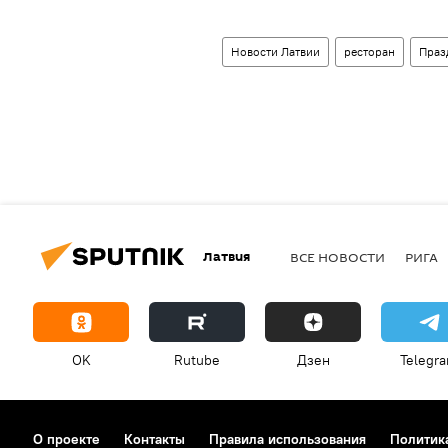
Новости Латвии
ресторан
Праз
Латвия
ВСЕ НОВОСТИ
РИГА
OK
Rutube
Дзен
Telegr
О проекте
Контакты
Правила использования
Политик