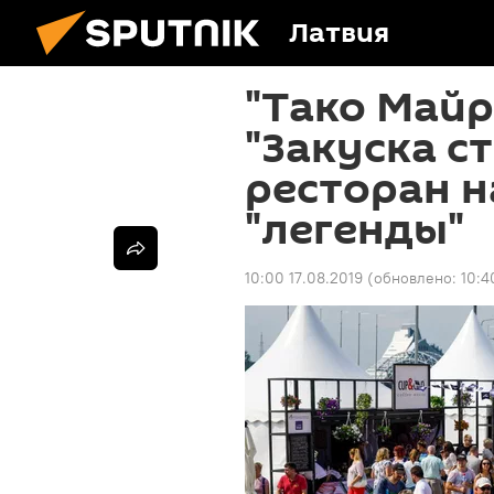
Латвия
"Тако Майр
"Закуска с
ресторан н
"легенды"
10:00 17.08.2019
(обновлено:
10:4