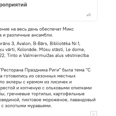
ероприятий
ние на весь день обеспечат Микс
а и различные ансамбли.
āns 3, Avalon, B-Bārs, Bibliotēka Nr.1,
ķu vārti, Kolonāde. Mūsu stāsti, Le dome,
2, Tinto и Valmiermuižas alus vēstniecība
"Ресторана Праздника Риги" была тема "С
да готовились из сезонных местных
ло эклеры с кремом из лисичек и
ерестой и копченую с ольховыми опилками
ыбы, гречневые тортильи, картофельные
говядиной, пихтовое мороженое, лавандовый
у с золотыми муравьями.