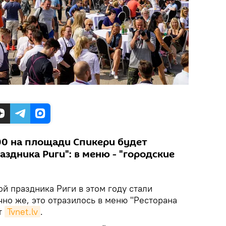
:00 на площади Спикери будет
аздника Риги": в меню - "городские
й праздника Риги в этом году стали
чно же, это отразилось в меню "Ресторана
т
Tvnet.lv
.