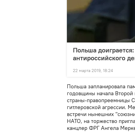
Польша доиграется:
антироссийского д
22 марта 2019, 18:24
Польша запланировала пам
годовщины начала Второй 
страны-правопреемницы СС
гитлеровской агрессии. Ме
встречи нынешних "союзник
НАТО, на торжество приг
канцлер ФРГ Ангела Мерк