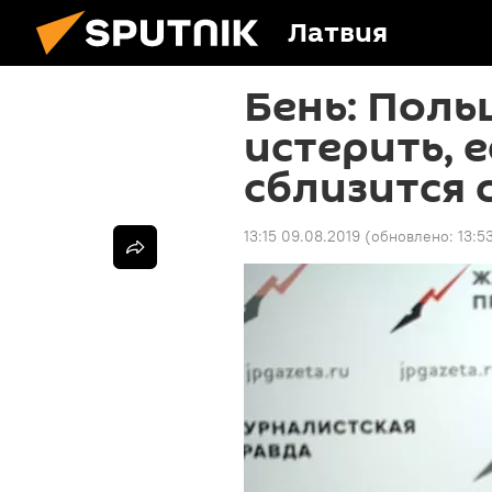
Латвия
Бень: Поль
истерить, 
сблизится 
13:15 09.08.2019
(обновлено:
13:5