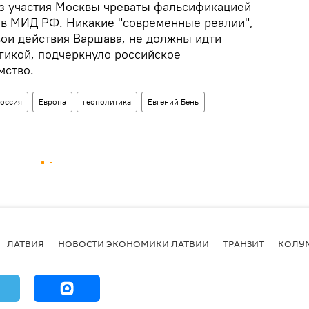
з участия Москвы чреваты фальсификацией
 в МИД РФ. Никакие "современные реалии",
ои действия Варшава, не должны идти
гикой, подчеркнуло российское
мство.
оссия
Европа
геополитика
Евгений Бень
ЛАТВИЯ
НОВОСТИ ЭКОНОМИКИ ЛАТВИИ
ТРАНЗИТ
КОЛУ