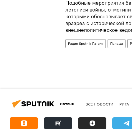
Подобные мероприятия бе
летописи войны, отметили
которыми обосновывает св
вразрез с исторической ло
внешнеполитическое ведо
Радио Sputnik Латвия
Польша
Р
Латвия
ВСЕ НОВОСТИ
РИГА