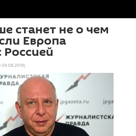
ше станет не о чем
если Европа
с Россией
3 09.08.2019
)