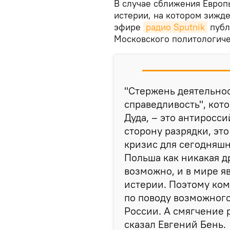
В случае сближения Европ
истерии, на котором зижд
эфире
радио Sputnik
публ
Московского политологиче
"Стержень деятельнос
справедливость", кот
Дуда, – это антиросси
сторону разрядки, эт
кризис для сегодняшн
Польша как никакая др
возможно, и в мире 
истерии. Поэтому ком
по поводу возможного
России. А смягчение 
сказал Евгений Бень.