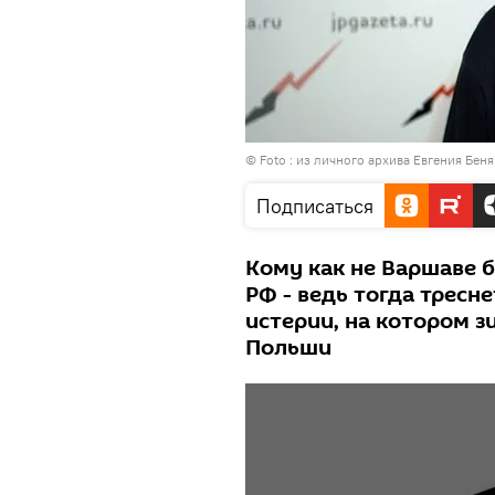
© Foto : из личного архива Евгения Беня
Подписаться
Кому как не Варшаве 
РФ - ведь тогда тресн
истерии, на котором 
Польши