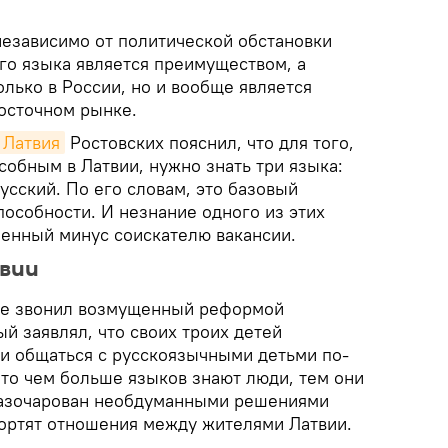
независимо от политической обстановки
го языка является преимуществом, а
олько в России, но и вообще является
осточном рынке.
 Латвия
Ростовских пояснил, что для того,
обным в Латвии, нужно знать три языка:
усский. По его словам, это базовый
особности. И незнание одного из этих
ленный минус соискателю вакансии.
твии
кже звонил возмущенный реформой
й заявлял, что своих троих детей
и общаться с русскоязычными детьми по-
что чем больше языков знают люди, тем они
 разочарован необдуманными решениями
портят отношения между жителями Латвии.