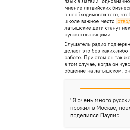
язык в Латвии "однозначно
мнение латвийских бизнес
о необходимости того, что
школе важное место
отво
латышские дети станут не
русскоговорящими.
Слушатель радио подчеркну
делает это без каких-либо
работе. При этом он так ж
в том случае, когда он чув
общение на латышском, он 
"Я очень много русски
прожил в Москве, пое
поделился Паулис.