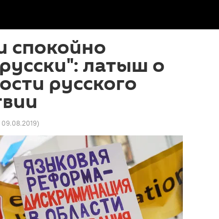
и спокойно
русски": латыш о
ости русского
твии
5 09.08.2019
)