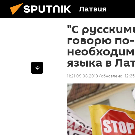
Латвия
"С русским
говорю по-
необходим
языка в Ла
11:21 09.08.2019
(обновлено:
12:3