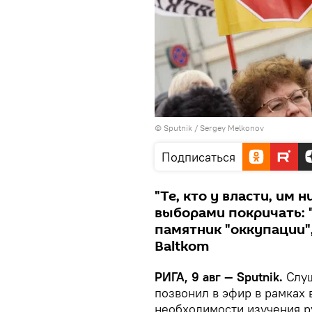
© Sputnik / Sergey Melkonov
Подписаться
"Те, кто у власти, им 
выборами покричать: "
памятник "оккупации"
Baltkom
РИГА, 9 авг — Sputnik.
Слуш
позвонил в эфир в рамках 
необходимости изучения р