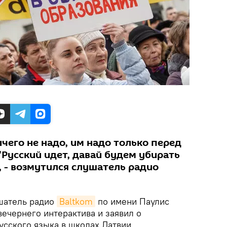
ничего не надо, им надо только перед
Русский идет, давай будем убирать
, - возмутился слушатель радио
атель радио
Baltkom
по имени Паулис
вечернего интерактива и заявил о
усского языка в школах Латвии.