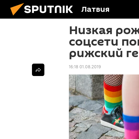
Латвия
Низкая ро
соцсети по
рижский г
16:18 01.08.2019