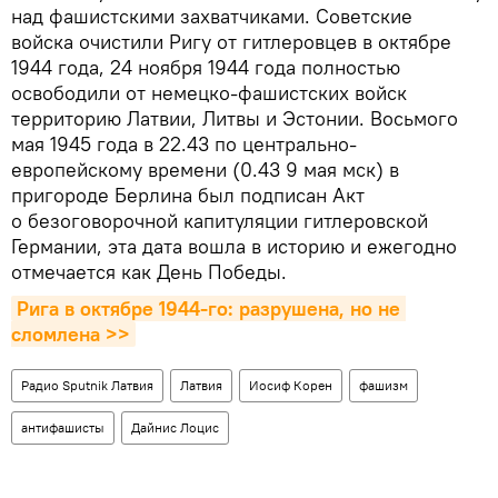
над фашистскими захватчиками. Советские
войска очистили Ригу от гитлеровцев в октябре
1944 года, 24 ноября 1944 года полностью
освободили от немецко-фашистских войск
территорию Латвии, Литвы и Эстонии. Восьмого
мая 1945 года в 22.43 по центрально-
европейскому времени (0.43 9 мая мск) в
пригороде Берлина был подписан Акт
о безоговорочной капитуляции гитлеровской
Германии, эта дата вошла в историю и ежегодно
отмечается как День Победы.
Рига в октябре 1944-го: разрушена, но не 
сломлена >>
Радио Sputnik Латвия
Латвия
Иосиф Корен
фашизм
антифашисты
Дайнис Лоцис