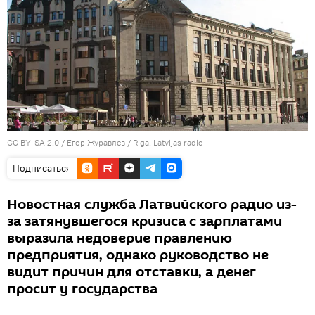
CC BY-SA 2.0
/
Егор Журавлев
/
Riga. Latvijas radio
Подписаться
Новостная служба Латвийского радио из-
за затянувшегося кризиса с зарплатами
выразила недоверие правлению
предприятия, однако руководство не
видит причин для отставки, а денег
просит у государства