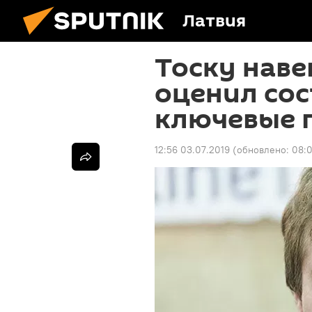
Латвия
Тоску наве
оценил сос
ключевые 
12:56 03.07.2019
(обновлено:
08:0