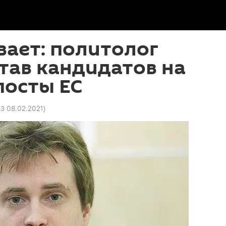
вает: политолог
тав кандидатов на
посты ЕС
3 08.02.2021
)