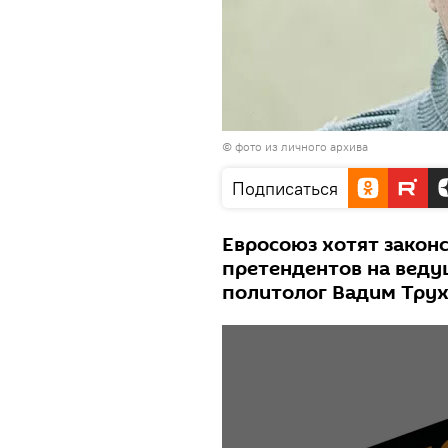
© фото из личного архива
Подписаться
Евросоюз хотят законс
претендентов на веду
политолог Вадим Тру