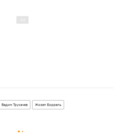
Вадим Трухачев
Жозеп Боррель