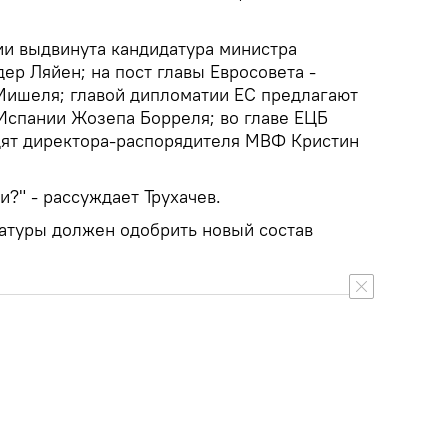
ии выдвинута кандидатура министра
р Ляйен; на пост главы Евросовета -
Мишеля; главой дипломатии ЕС предлагают
 Испании Жозепа Борреля; во главе ЕЦБ
дят директора-распорядителя МВФ Кристин
и?" - рассуждает Трухачев.
атуры должен одобрить новый состав