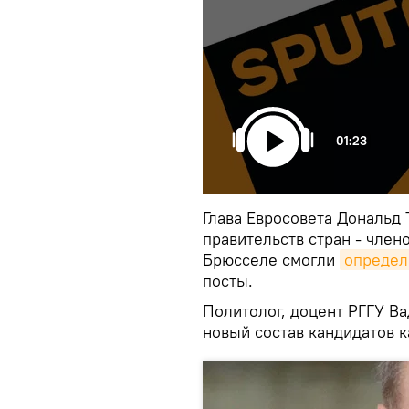
01:23
Глава Евросовета Дональд 
правительств стран - член
Брюсселе смогли
определ
посты.
Политолог, доцент РГГУ В
новый состав кандидатов к