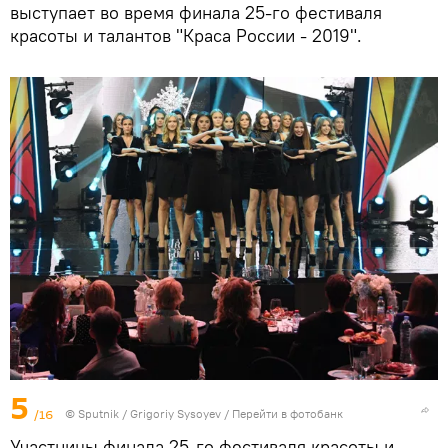
выступает во время финала 25-го фестиваля
красоты и талантов "Краса России - 2019".
5
/16
© Sputnik / Grigoriy Sysoyev
/
Перейти в фотобанк
Участницы финала 25-го фестиваля красоты и