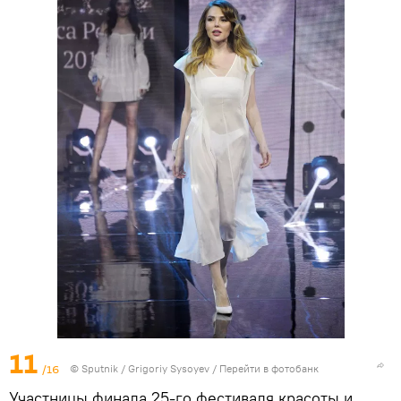
11
/16
© Sputnik / Grigoriy Sysoyev
/
Перейти в фотобанк
Участницы финала 25-го фестиваля красоты и