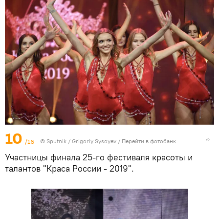
10
/16
© Sputnik / Grigoriy Sysoyev
/
Перейти в фотобанк
Участницы финала 25-го фестиваля красоты и
талантов "Краса России - 2019".