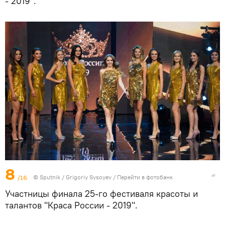
- 2019".
8
/16
© Sputnik / Grigoriy Sysoyev
/
Перейти в фотобанк
Участницы финала 25-го фестиваля красоты и
талантов "Краса России - 2019".