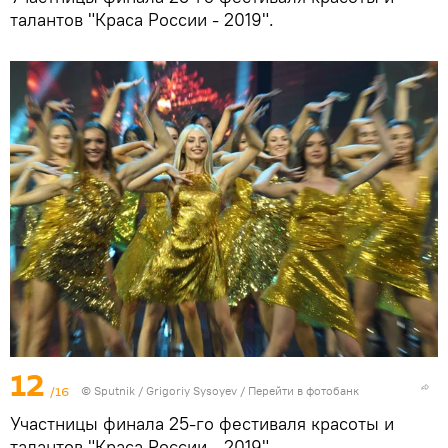
талантов "Краса России - 2019".
12
/16
© Sputnik / Grigoriy Sysoyev
/
Перейти в фотобанк
Участницы финала 25-го фестиваля красоты и
талантов "Краса России - 2019".