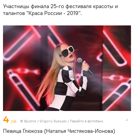
Участницы финала 25-го фестиваля красоты и
талантов "Краса России - 2019".
4
/16
© Sputnik / Grigoriy Sysoyev
/
Перейти в фотобанк
Певица Глюкоза (Наталья Чистякова-Ионова)