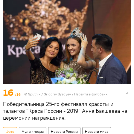
16
/16
© Sputnik / Grigoriy Sysoyev
/
Перейти в фотобанк
Победительница 25-го фестиваля красоты и
талантов "Краса России - 2019" Анна Бакшеева на
церемонии награждения.
Фото
Мультимедиа
Новости России
Новости мира