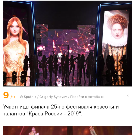
9
/16
© Sputnik / Grigoriy Sysoyev
/
Перейти в фотобанк
Участницы финала 25-го фестиваля красоты и
талантов "Краса России - 2019".