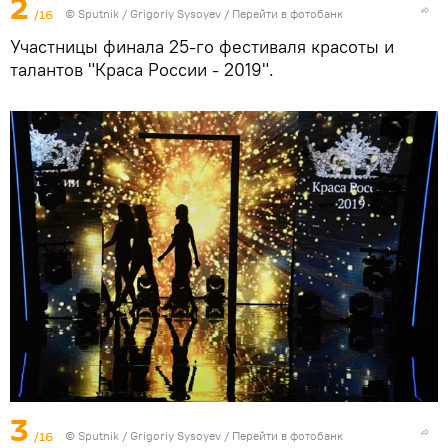
2
/16
© Sputnik / Grigoriy Sysoyev
/
Перейти в фотобанк
Участницы финала 25-го фестиваля красоты и
талантов "Краса России - 2019".
3
/16
© Sputnik / Grigoriy Sysoyev
/
Перейти в фотобанк