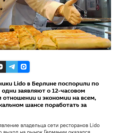
ики Lido в Берлине поспорили по
 одни заявляют о 12-часовом
м отношении и экономии на всем,
икальном шансе поработать за
вление владельца сети ресторанов Lido
то выход на рынок Германии оказался