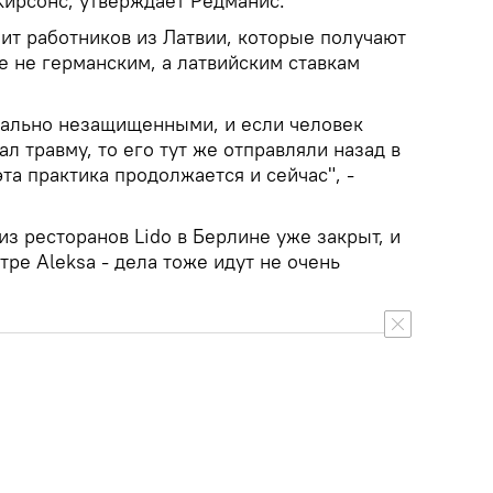
Кирсонс, утверждает Редманис.
зит работников из Латвии, которые получают
е не германским, а латвийским ставкам
иально незащищенными, и если человек
л травму, то его тут же отправляли назад в
эта практика продолжается и сейчас", -
из ресторанов Lido в Берлине уже закрыт, и
тре Aleksa - дела тоже идут не очень