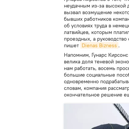
неудачным из-за высокой д
вызвал возмущение некото
бывших работников компан
об условиях труда в немец
латвийцев, которым плати
проездных, а руководство
пишет
Dienas Bizness
.
Напомним, Гунарс Кирсонс 
велика доля теневой эконо
нам работать, восемь прося
большие социальные пособ
одновременно подрабатыва
словам, компания рассматр
окончательное решение ещ