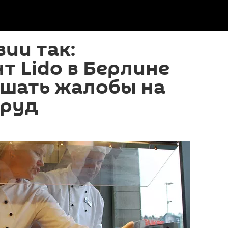
вии так:
 Lido в Берлине
ушать жалобы на
труд