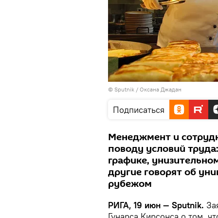
© Sputnik / Оксана Джадан
Подписаться
Менеджмент и сотрудн
поводу условий труда:
графике, унизительно
другие говорят об ун
рубежом
РИГА, 19 июн — Sputnik.
Зая
Гунарса Кирсонса о том, ч