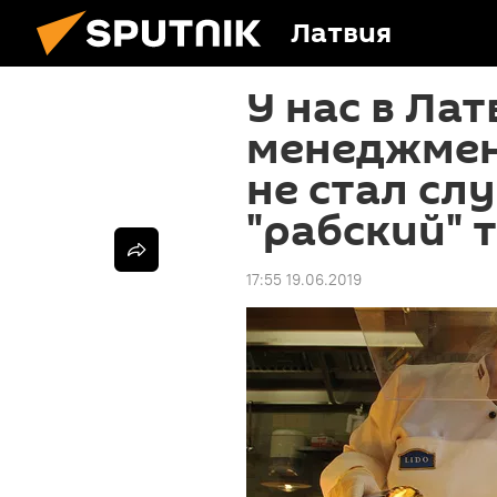
Латвия
У нас в Лат
менеджмент
не стал сл
"рабский" 
17:55 19.06.2019