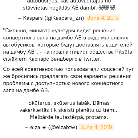
autobusiņus, kas autovadītājus no
stāvvietas nogādās AB dambī. 🤣🤣🤣
— Kaspars (@Kaspars_Zn)
June 4, 2019
​"Смешно, министр культуры видит решение
концертного зала на дамбе AB в виде маленьких
автобусиков, которые будут доставлять водителей
на дамбу AB", - написал активист общества Pilsēta
cilvēkiem Каспарс Зандбергс в Twitter.
Со всей креативностью пользователи соцсетей тут
же бросились предлагать свои варианты решения
проблемы с доступностью нового концертного
зала на дамбе AB.
Skūterus, skūterus labāk. Dāmas
vakarkleitās tik skaisti planētu uz tiem...
Melbārde tautastērpā, protams.
— elza ☀️ (@elzabtw)
June 4, 2019