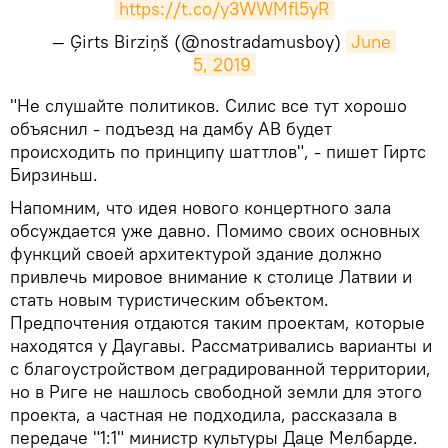
https://t.co/y3WWMfl5yR
— Ģirts Birziņš (@nostradamusboy)
June 
5, 2019
​"Не слушайте политиков. Силис все тут хорошо
объяснил - подъезд на дамбу AB будет
происходить по принципу шаттлов", - пишет Гиртс
Бирзиньш.
Напомним, что идея нового концертного зала
обсуждается уже давно. Помимо своих основных
функций своей архитектурой здание должно
привлечь мировое внимание к столице Латвии и
стать новым туристическим объектом.
Предпочтения отдаются таким проектам, которые
находятся у Даугавы. Рассматривались варианты и
с благоустройством деградированной территории,
но в Риге не нашлось свободной земли для этого
проекта, а частная не подходила, рассказала в
передаче "1:1" министр культуры Даце Мелбарде.