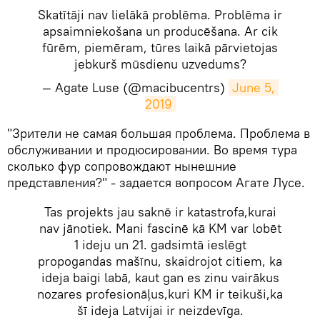
Skatītāji nav lielākā problēma. Problēma ir
apsaimniekošana un producēšana. Ar cik
fūrēm, piemēram, tūres laikā pārvietojas
jebkurš mūsdienu uzvedums?
— Agate Luse (@macibucentrs)
June 5, 
2019
​"Зрители не самая большая проблема. Проблема в
обслуживании и продюсировании. Во время тура
сколько фур сопровождают нынешние
представления?" - задается вопросом Агате Лусе.
Tas projekts jau saknē ir katastrofa,kurai
nav jānotiek. Mani fascinē kā KM var lobēt
1 ideju un 21. gadsimtā ieslēgt
propogandas mašīnu, skaidrojot citiem, ka
ideja baigi labā, kaut gan es zinu vairākus
nozares profesionāļus,kuri KM ir teikuši,ka
šī ideja Latvijai ir neizdevīga.