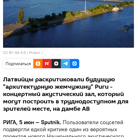
CC BY-SA 4.0
/
Prokur
/
Подписаться
Латвийцы раскритиковали будущую
"архитектурную жемчужину" Риги -
концертный акустический зал, который
могут построить в труднодоступном для
зрителей месте, на дамбе AB
РИГА, 5 июн — Sputnik.
Пользователи соцсетей
подвергли едкой критике один из вероятных
проектов нового Национального акустического