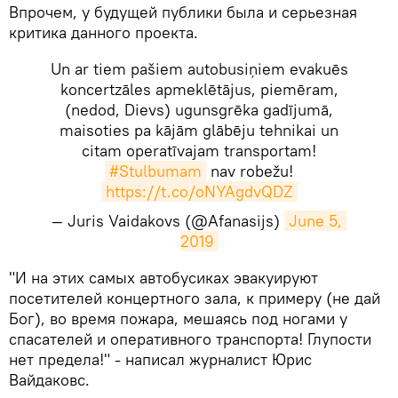
Впрочем, у будущей публики была и серьезная
критика данного проекта.
Un ar tiem pašiem autobusiņiem evakuēs
koncertzāles apmeklētājus, piemēram,
(nedod, Dievs) ugunsgrēka gadījumā,
maisoties pa kājām glābēju tehnikai un
citam operatīvajam transportam!
#Stulbumam
nav robežu!
https://t.co/oNYAgdvQDZ
— Juris Vaidakovs (@Afanasijs)
June 5, 
2019
​"И на этих самых автобусиках эвакуируют
посетителей концертного зала, к примеру (не дай
Бог), во время пожара, мешаясь под ногами у
спасателей и оперативного транспорта! Глупости
нет предела!" - написал журналист Юрис
Вайдаковс.