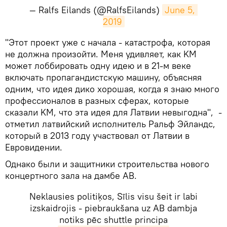
— Ralfs Eilands (@RalfsEilands)
June 5, 
2019
​"Этот проект уже с начала - катастрофа, которая
не должна произойти. Меня удивляет, как KM
может лоббировать одну идею и в 21-м веке
включать пропагандистскую машину, объясняя
одним, что идея дико хорошая, когда я знаю много
профессионалов в разных сферах, которые
сказали KM, что эта идея для Латвии невыгодна", -
отметил латвийский исполнитель Ральф Эйландс,
который в 2013 году участвовал от Латвии в
Евровидении.
Однако были и защитники строительства нового
концертного зала на дамбе AB.
Neklausies politiķos, Sīlis visu šeit ir labi
izskaidrojis - piebraukšana uz AB dambja
notiks pēc shuttle principa