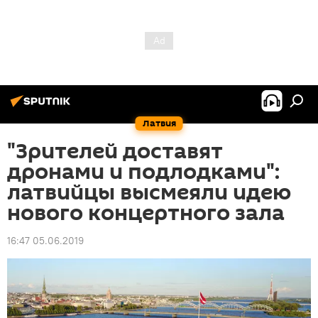
Латвия
"Зрителей доставят
дронами и подлодками":
латвийцы высмеяли идею
нового концертного зала
16:47 05.06.2019