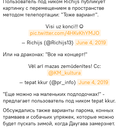
​Пользователь под ником Richijs публикует
картинку с перемещением в пространстве
методом телепортации: "Тоже вариант".
Visi uz konci!! ☺️
pic.twitter.com/4HKvKhYMJO
— Richijs (@Richijs13)
June 4, 2019
​Или на драконах: "Все на концерт!"
Vēl arī mazas zemūdenītes! Cc:
@KM_kultura
— tepat kkur (@pr_info)
June 4, 2019
​"Еще можно на маленьких подлодочках!" -
предлагает пользователь под ником tepat kkur.
Обсуждались также варианты парома, конных
трамваев и собачьих упряжек, которые можно
будет пускать зимой, когда Даугава замерзнет.