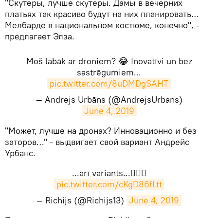
​"Скутеры, лучше скутеры. Дамы в вечерних
платьях так красиво будут на них планировать…
Мелбарде в национальном костюме, конечно", -
предлагает Элза.
Moš labāk ar droniem? 😂 Inovatīvi un bez
sastrēgumiem...
pic.twitter.com/8uDMDgSAHT
— Andrejs Urbāns (@AndrejsUrbans)
June 4, 2019
​"Может, лучше на дронах? Инновационно и без
заторов…" - выдвигает свой вариант Андрейс
Урбанс.
...arī variants...🤷🏼‍♀️
pic.twitter.com/cKgD86fLtt
— Richijs (@Richijs13)
June 4, 2019