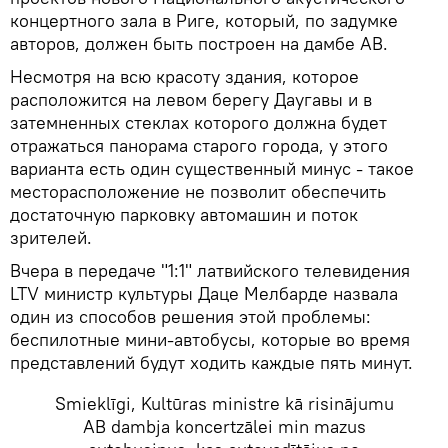
концертного зала в Риге, который, по задумке
авторов, должен быть построен на дамбе AB.
Несмотря на всю красоту здания, которое
расположится на левом берегу Даугавы и в
затемненных стеклах которого должна будет
отражаться панорама старого города, у этого
варианта есть один существенный минус - такое
месторасположение не позволит обеспечить
достаточную парковку автомашин и поток
зрителей.
Вчера в передаче "1:1" латвийского телевидения
LTV министр культуры Даце Мелбарде назвала
один из способов решения этой проблемы:
беспилотные мини-автобусы, которые во время
представлений будут ходить каждые пять минут.
Smieklīgi, Kultūras ministre kā risinājumu
AB dambja koncertzālei min mazus