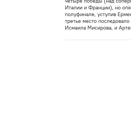
четыре победы (над сопер
Италии и Франции), но опя
полуфинале, уступив Ермек
третье место последовало
Исмаила Мисирова, и Арте