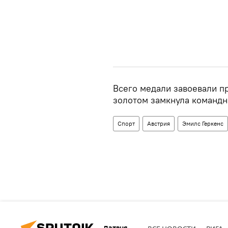
Всего медали завоевали пр
золотом замкнула командн
Спорт
Австрия
Эмилс Геркенс
Латвия
ВСЕ НОВОСТИ
РИГА