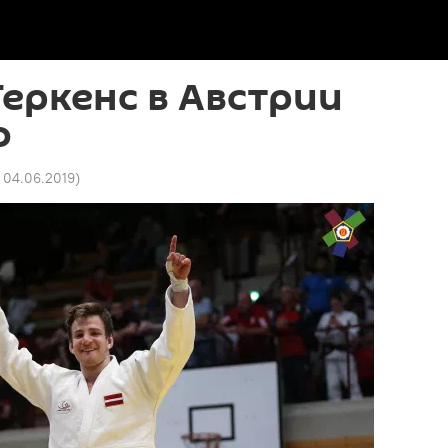
еркенс в Австрии
о
9 04.06.2019
)