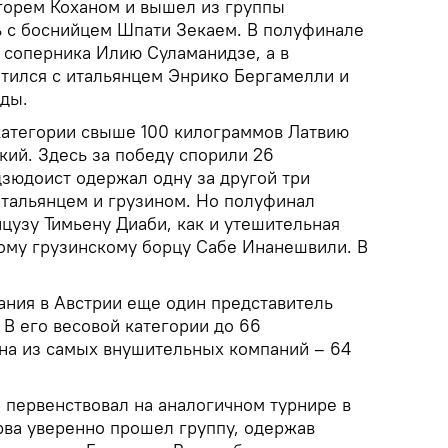
горем Коханом и вышел из группы
 с боснийцем Шпати Зекаем. В полуфинале
 соперника Илию Суламанидзе, а в
тился с итальянцем Энрико Бергамелли и
еды.
категории свыше 100 килограммов Латвию
кий. Здесь за победу спорили 26
дзюдоист одержал одну за другой три
итальянцем и грузином. Но полуфинал
цузу Тимьену Диаби, как и утешительная
ному грузинскому борцу Сабе Инанешвили. В
ния в Австрии еще один представитель
 В его весовой категории до 66
на из самых внушительных компаний – 64
 первенствовал на аналогичном турнире в
рва уверенно прошел группу, одержав