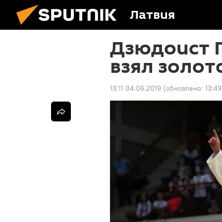
Латвия
Дзюдоист Г
взял золот
13:11 04.06.2019
(обновлено:
13:4