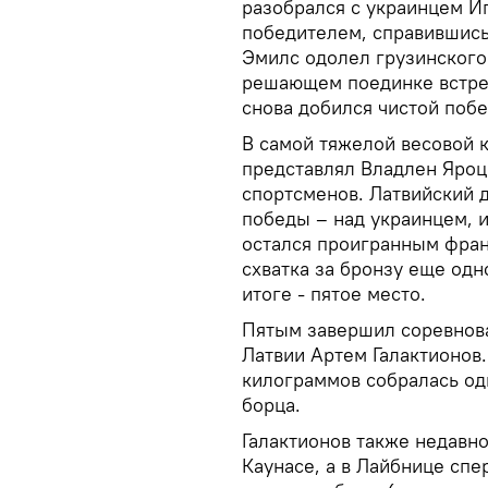
разобрался с украинцем И
победителем, справившись
Эмилс одолел грузинского
решающем поединке встре
снова добился чистой поб
В самой тяжелой весовой 
представлял Владлен Яроц
спортсменов. Латвийский 
победы – над украинцем, 
остался проигранным фран
схватка за бронзу еще од
итоге - пятое место.
Пятым завершил соревнова
Латвии Артем Галактионов.
килограммов собралась од
борца.
Галактионов также недавно
Каунасе, а в Лайбнице спе