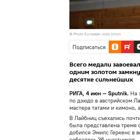
© Photo
European Judo Union
Подписаться
Всего медали завоевал
одним золотом замкну
десятке сильнейших
РИГА, 4 июн — Sputnik.
На 
по дзюдо в австрийском Л
мастера татами и кимоно, 
В Лайбниц съехались почти
была представлена тремя 
добился Эмилс Геркенс в в
собралось 36 участников.