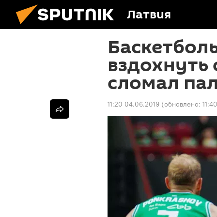
Латвия
Баскетбол
вздохнуть 
сломал па
11:20 04.06.2019
(обновлено:
11:4