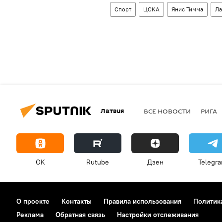
Спорт
ЦСКА
Янис Тимма
Ла
Латвия
ВСЕ НОВОСТИ
РИГА
OK
Rutube
Дзен
Telegr
О проекте
Контакты
Правила использования
Политик
Реклама
Обратная связь
Настройки отслеживания