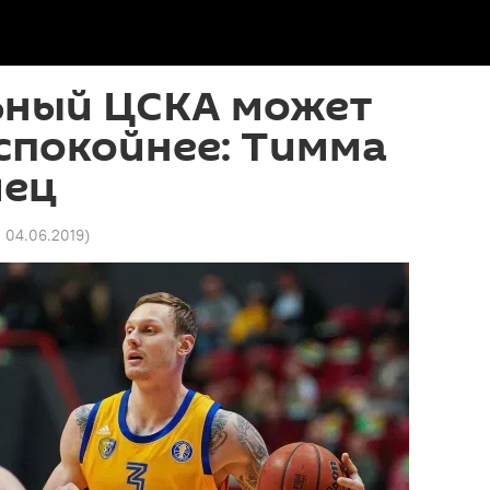
ьный ЦСКА может
спокойнее: Тимма
лец
0 04.06.2019
)