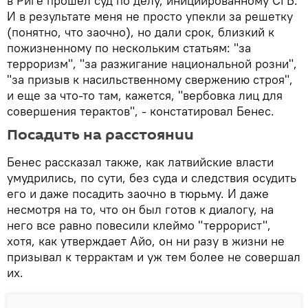
в Риге прошел суд по делу, инициированному СГБ.
И в результате меня не просто упекли за решетку
(понятно, что заочно), но дали срок, близкий к
пожизненному по нескольким статьям: "за
терроризм", "за разжигание национальной розни",
"за призыв к насильственному свержению строя",
и еще за что-то там, кажется, "вербовка лиц для
совершения терактов", - констатировал Бенес.
Посадить на расстоянии
Бенес рассказал также, как латвийские власти
умудрились, по сути, без суда и следствия осудить
его и даже посадить заочно в тюрьму. И даже
несмотря на то, что он был готов к диалогу, на
него все равно повесили клеймо "террорист",
хотя, как утверждает Айо, он ни разу в жизни не
призывал к террактам и уж тем более не совершал
их.