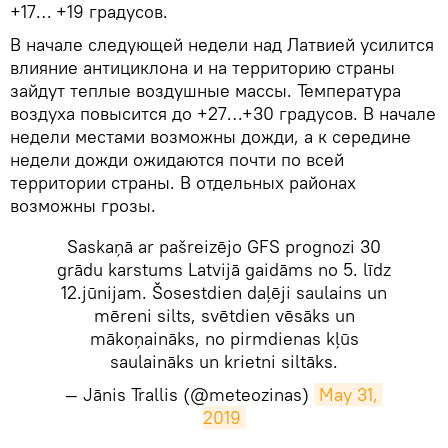
+17… +19 градусов.
В начале следующей недели над Латвией усилится
влияние антициклона и на территорию страны
зайдут теплые воздушные массы. Температура
воздуха повысится до +27…+30 градусов. В начале
недели местами возможны дожди, а к середине
недели дожди ожидаются почти по всей
территории страны. В отдельных районах
возможны грозы.
Saskaņā ar pašreizējo GFS prognozi 30
grādu karstums Latvijā gaidāms no 5. līdz
12.jūnijam. Šosestdien daļēji saulains un
mēreni silts, svētdien vēsāks un
mākoņaināks, no pirmdienas kļūs
saulaināks un krietni siltāks.
— Jānis Trallis (@meteozinas)
May 31, 
2019