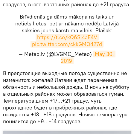
градусов, в юго-восточных районах до +21 градуса.
Brīvdienās gaidāms mākoņains laiks un
neliels lietus, bet ar nākamo nedēļu Latvijā
sāksies jauns karstuma vilnis. Plašāk:
https://t.co/kQ6Sl4aE4V
pic.twitter.com/ckkGMQ427d
— Meteo.lv (@LVGMC_Meteo)
May 30, 
2019
​В предстоящие выходные погода существенно не
изменится: жителей Латвии ждет переменная
облачность и небольшой дождь. В ночь на субботу
в отдельных районах может образоваться туман.
Температура днем +17…+21 градус, чуть
прохладнее будет в прибрежных районах, где
ожидается +13…+18 градусов. Ночью температура
понизится до +9…+14 градусов.