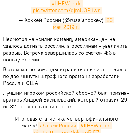
#IIHFWorlds
pic.twitter.com/djmUOPjiwn
— Хоккей России (@russiahockey)
23 
мая 2019 г.
Несмотря на усилия команд, американцам не
удалось догнать россиян, а россиянам - увеличить
разрыв. Встреча завершилась со счетом 4:3 в
пользу России.
В этом матче команды играли очень чисто - всего
по две минуты штрафного времени заработали
Россия и США.
Лучшим игроком российской сборной был признан
вратарь Андрей Василевский, который отразил 29
из 32 бросков в свои ворота.
Итоговая статистика четвертьфинального
матча!
#СнамиРоссия
#IIHFWorlds
pic.twitter.com/1gkpkqBlD7