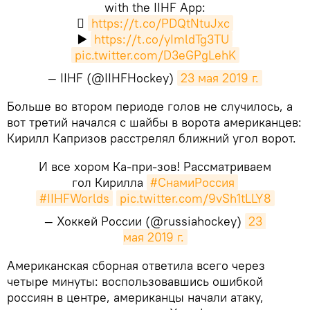
with the IIHF App:

https://t.co/PDQtNtuJxc
▶️
https://t.co/yImldTg3TU
pic.twitter.com/D3eGPgLehK
— IIHF (@IIHFHockey)
23 мая 2019 г.
​Больше во втором периоде голов не случилось, а
вот третий начался с шайбы в ворота американцев:
Кирилл Капризов расстрелял ближний угол ворот.
И все хором Ка-при-зов! Рассматриваем
гол Кирилла
#СнамиРоссия
#IIHFWorlds
pic.twitter.com/9vSh1tLLY8
— Хоккей России (@russiahockey)
23 
мая 2019 г.
​Американская сборная ответила всего через
четыре минуты: воспользовавшись ошибкой
россиян в центре, американцы начали атаку,