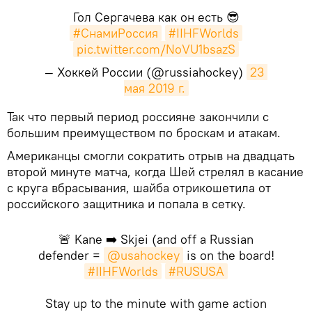
Гол Сергачева как он есть 😎
#СнамиРоссия
#IIHFWorlds
pic.twitter.com/NoVU1bsazS
— Хоккей России (@russiahockey)
23 
мая 2019 г.
​Так что первый период россияне закончили с
большим преимуществом по броскам и атакам.
Американцы смогли сократить отрыв на двадцать
второй минуте матча, когда Шей стрелял в касание
с круга вбрасывания, шайба отрикошетила от
российского защитника и попала в сетку.
🚨 Kane ➡️ Skjei (and off a Russian
defender =
@usahockey
is on the board!
#IIHFWorlds
#RUSUSA
Stay up to the minute with game action