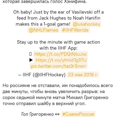
которая завершилась голос Хэнифина.
Oh baby! Just by the ear of Vasilevski off a
feed from Jack Hughes to Noah Hanifin
makes this a 1-goal game!
@usahockey
@NHLFlames
#IIHFWorlds
Stay up to the minute with game action
with the IIHF App:

https://t.co/PDQtNtuJxc
▶️
https://t.co/yImldTg3TU
pic.twitter.com/taz3rSnsrr
— IIHF (@IIHFHockey)
23 мая 2019 г.
​Но россияне не отставали, им понадобилось всего
две минуты, чтобы вновь увеличить разрыв: на
сорок седьмой минуте матча Михаил Григоренко
точно отправил шайбу в верхний угол.
Гол Григоренко 👀
#СнамиРоссия