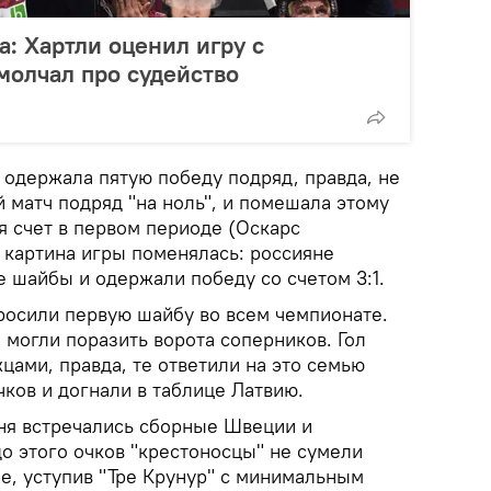
а: Хартли оценил игру с
молчал про судейство
 одержала пятую победу подряд, правда, не
 матч подряд "на ноль", и помешала этому
я счет в первом периоде (Оскарс
 картина игры поменялась: россияне
 шайбы и одержали победу со счетом 3:1.
росили первую шайбу во всем чемпионате.
е могли поразить ворота соперников. Гол
цами, правда, те ответили на это семью
ков и догнали в таблице Латвию.
ня встречались сборные Швеции и
о этого очков "крестоносцы" не сумели
е, уступив "Тре Крунур" с минимальным