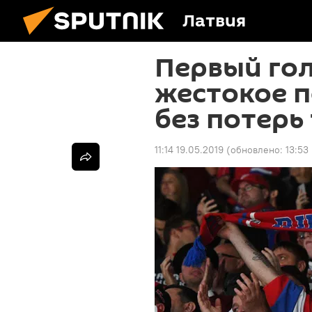
Латвия
Первый гол
жестокое 
без потерь
11:14 19.05.2019
(обновлено:
13:53