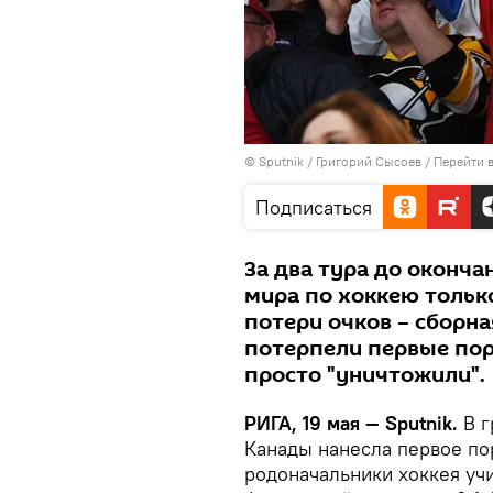
© Sputnik / Григорий Сысоев
/
Перейти 
Подписаться
За два тура до оконча
мира по хоккею тольк
потери очков – сборн
потерпели первые по
просто "уничтожили".
РИГА, 19 мая — Sputnik.
В г
Канады нанесла первое по
родоначальники хоккея у