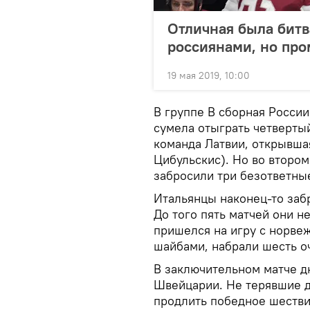
Отличная была битв
россиянами, но про
19 мая 2019, 10:00
В группе В сборная России
сумела отыграть четвертый
команда Латвии, открывша
Цибульскис). Но во втором
забросили три безответные
Итальянцы наконец-то заб
До того пять матчей они н
пришелся на игру с норвеж
шайбами, набрали шесть оч
В заключительном матче д
Швейцарии. Не терявшие д
продлить победное шестви