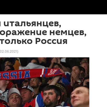
 итальянцев,
поражение немцев,
 только Россия
 02.06.2021
)