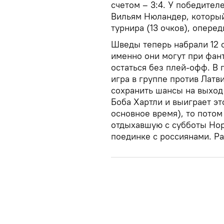
счетом – 3:4. У победител
Вильям Нюландер, который
турнира (13 очков), оперед
Шведы теперь набрали 12 о
именно они могут при фан
остаться без плей-офф. В
игра в группе против Латв
сохранить шансы на выход
Боба Хартли и выиграет эт
основное время), то пото
отдыхавшую с субботы Нор
поединке с россиянами. Р