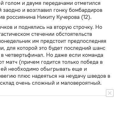
ей голом и двумя передачами отметился
 заодно и возглавил гонку бомбардиров
ив россиянина Никиту Кучерова (12).
чков и поднялись на вторую строчку. Но
тастическом стечении обстоятельств
 понедельник им предстоит предпоследняя
ии, для которой это будет последний шанс
 в четвертьфинал. Но даже если команда
от матч (причем годится только победа в
м ей необходимо обыгрывать еще и
вегию плюс надеяться на неудачу шведов в
асклад очень сложный и маловероятный.