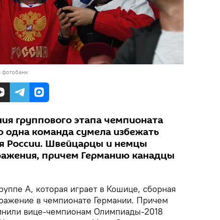
в фотобанк
ния группового этапа чемпионата
о одна команда сумела избежать
ая России. Швейцарцы и немцы
ражения, причем Германию канадцы
руппе А, которая играет в Кошице, сборная
ражение в чемпионате Германии. Причем
чинили вице-чемпионам Олимпиады-2018