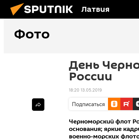
Латвия
Фото
День Черн
России
18:20 13.05.2019
Подписаться
Черноморский флот Ро
основания; яркие кадр
военно-морских флото