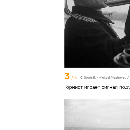
3
/15
© Sputnik / Aleksei Mezhuyev
/
Горнист играет сигнал под