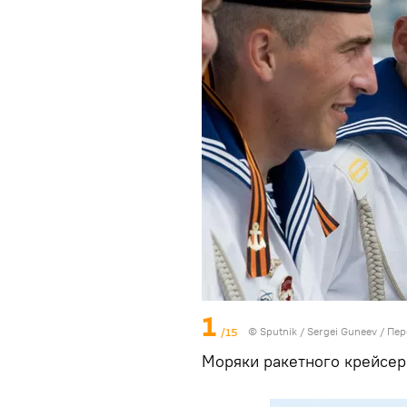
1
/15
© Sputnik / Sergei Guneev
/
Пер
Моряки ракетного крейсер