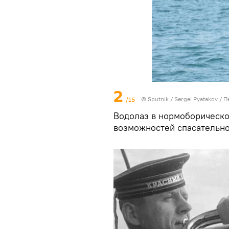
2
/15
© Sputnik / Sergei Pyatakov
/
П
Водолаз в нормоборическо
возможностей спасательно