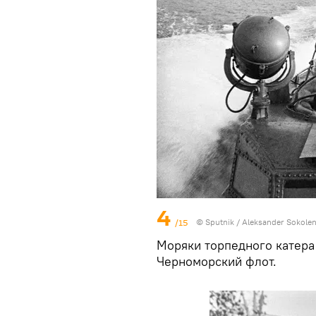
4
/15
© Sputnik / Aleksander Sokole
Моряки торпедного катера
Черноморский флот.