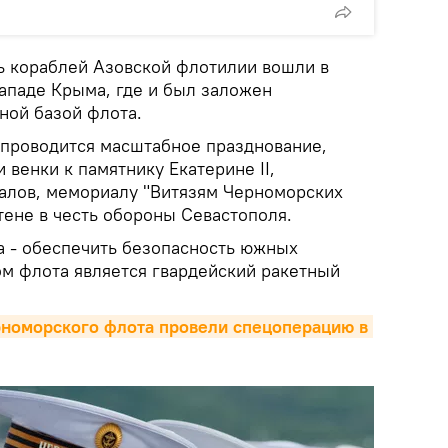
ь кораблей Азовской флотилии вошли в
западе Крыма, где и был заложен
ной базой флота.
е проводится масштабное празднование,
 венки к памятнику Екатерине II,
алов, мемориалу "Витязям Черноморских
тене в честь обороны Севастополя.
 - обеспечить безопасность южных
м флота является гвардейский ракетный
номорского флота провели спецоперацию в 