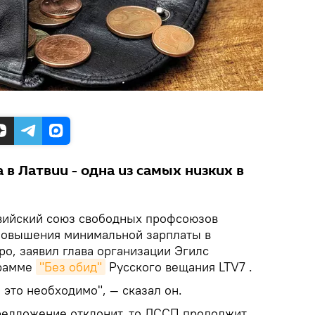
в Латвии - одна из самых низких в
твийский союз свободных профсоюзов
повышения минимальной зарплаты в
о, заявил глава организации Эгилс
грамме
"Без обид"
Русского вещания LTV7 .
 это необходимо", — сказал он.
редложение отклонит, то ЛССП продолжит