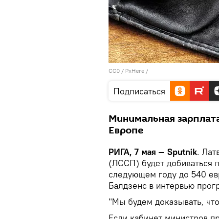
CC0
/
PxHere
/
Подписаться
Минимальная зарплата 
Европе
РИГА, 7 мая — Sputnik
. Ла
(ЛССП) будет добиваться 
следующем году до 540 евр
Балдзенс в интервью про
"Мы будем доказывать, что
Если кабинет министров п