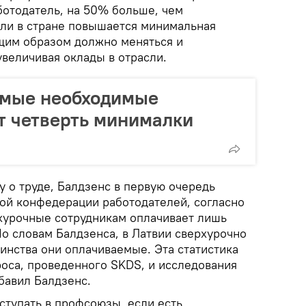
ботодатель, на 50% больше, чем
сли в стране повышается минимальная
ющим образом должно меняться и
величивая оклады в отрасли.
амые необходимые
т четверть минималки
ну о труде, Балдзенс в первую очередь
ой конфедерации работодателей, согласно
хурочные сотрудникам оплачивает лишь
о словам Балдзенса, в Латвии сверхурочно
инства они оплачиваемые. Эта статистика
роса, проведенного SKDS, и исследования
бавил Балдзенс.
ступать в профсоюзы, если есть