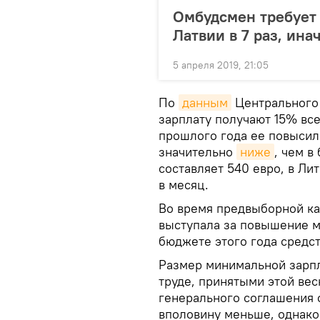
Омбудсмен требует
Латвии в 7 раз, инач
5 апреля 2019, 21:05
По
данным
Центрального 
зарплату получают 15% вс
прошлого года ее повысили
значительно
ниже
, чем в
составляет 540 евро, в Ли
в месяц.
Во время предвыборной ка
выступала за повышение м
бюджете этого года средс
Размер минимальной зарпл
труде, принятыми этой вес
генерального соглашения 
вполовину меньше, однако 