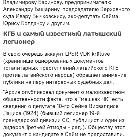
Владимирову Баринову, предпринимателю
Александру Башарину, председателю Верховного
суда Ивару Бычковскису, экс-депутату Сейма
Юрису Болдансу и другим.
КГБ и самый известный латышский
легионер
В свою очередь аккаунт LPSR VDK krātuve
(хранилище оцифрованных документов
тоталитарных преступлений латвийского КГБ
против латвийского народа) обращает внимание
публики на пару интересных судебных дел.
"Архив опубликовал документ о малоизвестном
общественности факте, что в "мешках ЧК" есть
сведения о депутате 10-го Сейма Висвалдисе
Лацисе (1924) (бывший легионер 19-й
гренадерской дивизии СС, публицист и один из
лидеров Третьей Атмоды - ред.). Обществу этот
документ о кандидате в Сейм не предоставили.