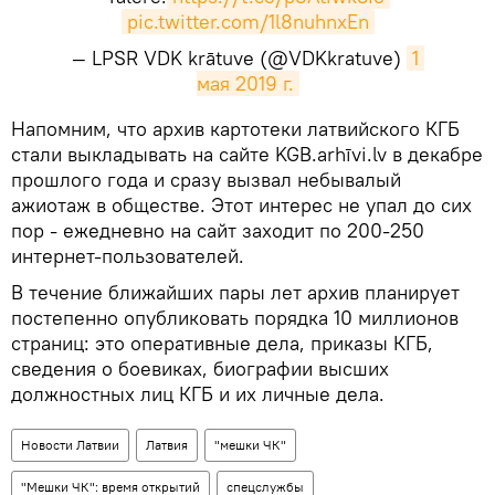
pic.twitter.com/1l8nuhnxEn
— LPSR VDK krātuve (@VDKkratuve)
1 
мая 2019 г.
​Напомним, что архив картотеки латвийского КГБ
стали выкладывать на сайте KGB.arhīvi.lv в декабре
прошлого года и сразу вызвал небывалый
ажиотаж в обществе. Этот интерес не упал до сих
пор - ежедневно на сайт заходит по 200-250
интернет-пользователей.
В течение ближайших пары лет архив планирует
постепенно опубликовать порядка 10 миллионов
страниц: это оперативные дела, приказы КГБ,
сведения о боевиках, биографии высших
должностных лиц КГБ и их личные дела.
Новости Латвии
Латвия
"мешки ЧК"
"Мешки ЧК": время открытий
спецслужбы