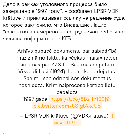
Дело в рамках уголовного процесса было
завершено в 1997 году", - сообщает LPSR VDK
krātuve и прикладывает ссылку на решение суда,
которое заключило, что Висвалдис Лацис
"секретно и намерено не сотрудничал с КГБ и не
являлся информаторов КГБ".
Arhīvs publicē dokumentu par sabiedrībā
maz zināmo faktu, ka «čekas maisi» ietver
arī ziņas par ZZS 10. Saeimas deputātu
Visvaldi Lāci (1924). Lācim kandidējot uz
Saeimu sabiedrībai šos dokumentus
nesniedza. Kriminālprocesa kārtībā lietu
pabeidza
1997.gadā.
https://t.co/8BzHYf30j9
pic.twitter.com/6SIgtAxJU8
— LPSR VDK krātuve (@VDKkratuve)
1 
мая 2019 г.