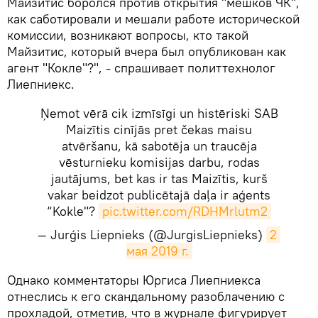
Майзитис боролся против открытия "мешков ЧК",
как саботировали и мешали работе исторической
комиссии, возникают вопросы, кто такой
Майзитис, который вчера был опубликован как
агент "Кокле"?", - спрашивает политтехнолог
Лиепниекс.
Ņemot vērā cik izmīsīgi un histēriski SAB
Maizītis cinījās pret čekas maisu
atvēršanu, kā sabotēja un traucēja
vēsturnieku komisijas darbu, rodas
jautājums, bet kas ir tas Maizītis, kurš
vakar beidzot publicētajā daļa ir aģents
“Kokle"?
pic.twitter.com/RDHMrlutm2
— Jurģis Liepnieks (@JurgisLiepnieks)
2 
мая 2019 г.
​Однако комментаторы Юргиса Лиепниекса
отнеслись к его скандальному разоблачению с
прохладой, отметив, что в журнале фигурирует