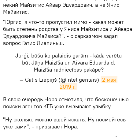
некий Майзитис Айвар Эдуардович, а не Янис
Майзитис.
"Юргис, я что-то пропустил мимо - какая может
быть степень родства у Яниса Майзитиса и Айвара
Эдуардовича Майзиса?", - с сарказмом задал
вопрос Гатис Лиепиньш.
Jurģi, būšu ko palaidis garām - kāda varētu
būt Jāņa Maizīša un Aivara Eduarda d.
Maizīša radniecības pakāpe?
— Gatis Liepiņš (@inteligentais)
2 мая 
2019 г.
​В свою очередь Нора отметила, что бесконечные
поиски агентов КГБ уже вызывают улыбку.
"Ну сколько можно вшей искать. Ну посмейтесь
уже сами", - призывает Нора.