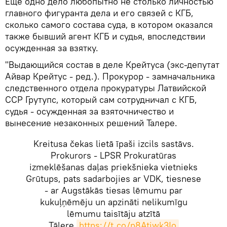
​Еще одно дело любопытно не столько личностью
главного фигуранта дела и его связей с КГБ,
сколько самого состава суда, в котором оказался
также бывший агент КГБ и судья, впоследствии
осужденная за взятку.
"Выдающийся состав в деле Крейтуса (экс-депутат
Айвар Крейтус - ред.). Прокурор - замначальника
следственного отдела прокуратуры Латвийской
ССР Грутупс, который сам сотрудничал с КГБ,
судья - осужденная за взяточничество и
вынесение незаконных решений Талере.
Kreitusa čekas lietā īpaši izcils sastāvs.
Prokurors - LPSR Prokuratūras
izmeklēšanas daļas priekšnieka vietnieks
Grūtups, pats sadarbojies ar VDK, tiesnese
- ar Augstākās tiesas lēmumu par
kukuļņēmēju un apzināti nelikumīgu
lēmumu taisītāju atzītā
Tālere.
https://t.co/p8Atiwk3Io