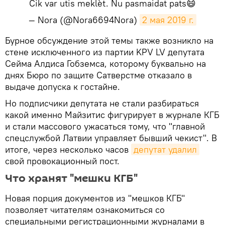
Cik var utis meklèt. Nu pasmaidat pats😄
— Nora (@Nora6694Nora)
2 мая 2019 г.
​Бурное обсуждение этой темы также возникло на
стене исключенного из партии KPV LV депутата
Сейма Алдиса Гобземса, которому буквально на
днях Бюро по защите Сатверстме отказало в
выдаче допуска к гостайне.
Но подписчики депутата не стали разбираться
какой именно Майзитис фигурирует в журнале КГБ
и стали массового ужасаться тому, что "главной
спецслужбой Латвии управляет бывший чекист". В
итоге, через несколько часов
депутат удалил
свой провокационный пост.
Что хранят "мешки КГБ"
Новая порция документов из "мешков КГБ"
позволяет читателям ознакомиться со
специальными регистрационными журналами в