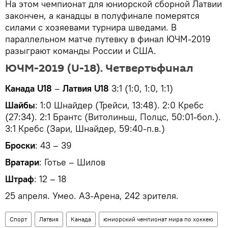
На этом чемпионат для юниорской сборной Латвии
закончен, а канадцы в полуфинале померятся
силами с хозяевами турнира шведами. В
параллельном матче путевку в финал ЮЧМ-2019
разыграют команды России и США.
ЮЧМ-2019 (U-18). Четвертьфинал
Канада U18
–
Латвия U18
3:1 (1:0, 1:0, 1:1)
Шайбы
: 1:0 Шнайдер (Трейси, 13:48). 2:0 Кребс
(27:34). 2:1 Брантс (Витолиньш, Полцс, 50:01-бол.).
3:1 Кребс (Зари, Шнайдер, 59:40-п.в.)
Броски
: 43 – 39
Вратари
: Готье – Шилов
Штраф
: 12 – 18
25 апреля. Умео. А3-Арена, 242 зрителя.
Спорт
Латвия
Канада
юниорский чемпионат мира по хоккею