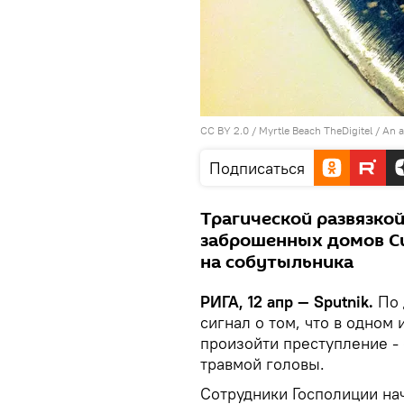
CC BY 2.0
/
Myrtle Beach TheDigitel
/
An a
Подписаться
Трагической развязкой
заброшенных домов Си
на собутыльника
РИГА, 12 апр — Sputnik.
По 
сигнал о том, что в одно
произойти преступление - 
травмой головы.
Сотрудники Госполиции на