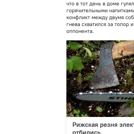
что в тот день в доме гул
горячительными напитками
конфликт между двумя соб
гнева схватился за топор 
оппонента.
Рижская резня элек
отбились