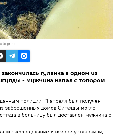
x to grind
 закончилась гулянка в одном из
гулды - мужчина напал с топором
данным полиции, 11 апреля был получен
м из заброшенных домов Сигулды могло
оттуда в больницу был доставлен мужчина с
чали расследование и вскоре установили,