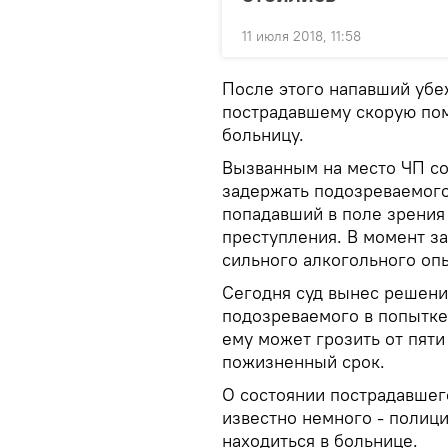
11 июля 2018, 11:58
После этого напавший убе
пострадавшему скорую пом
больницу.
Вызванным на место ЧП со
задержать подозреваемого
попадавший в поле зрения
преступления. В момент з
сильного алкогольного оп
Сегодня суд вынес решение
подозреваемого в попытке
ему может грозить от пят
пожизненный срок.
О состоянии пострадавшег
известно немного - полиц
находиться в больнице.