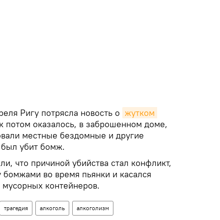
реля Ригу потрясла новость о
жутком 
к потом оказалось, в заброшенном доме,
овали местные бездомные и другие
 был убит бомж.
и, что причиной убийства стал конфликт,
 бомжами во время пьянки и касался
у мусорных контейнеров.
трагедия
алкоголь
алкоголизм