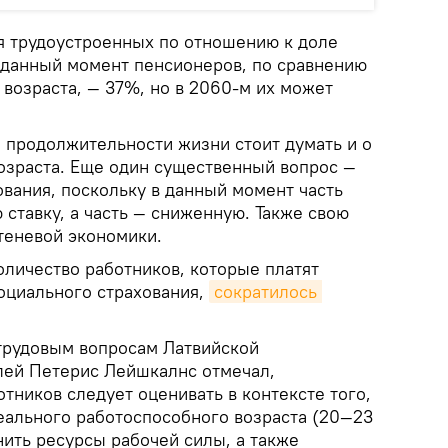
ля трудоустроенных по отношению к доле
 данный момент пенсионеров, по сравнению
возраста, — 37%, но в 2060-м их может
я продолжительности жизни стоит думать и о
зраста. Еще один существенный вопрос —
вания, поскольку в данный момент часть
ставку, а часть — сниженную. Также свою
теневой экономики.
оличество работников, которые платят
оциального страхования,
сократилось 
трудовым вопросам Латвийской
лей Петерис Лейшкалнс отмечал,
тников следует оценивать в контексте того,
реального работоспособного возраста (20—23
нить ресурсы рабочей силы, а также