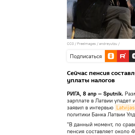
CC0
/
FreeImages / andreyutzu
/
Подписаться
Сейчас пенсия составл
уплаты налогов
РИГА, 8 апр — Sputnik.
Раз
зарплате в Латвии упадет 
заявил в интервью
Latvija
политики Банка Латвии Улд
"В данный момент, по срав
пенсия составляет около 4