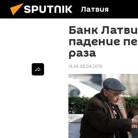
Латвия
Банк Латв
падение пе
раза
14:44 08.04.2019