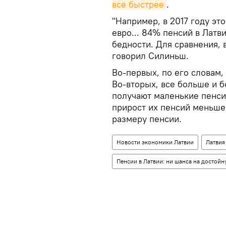
все быстрее
.
"Например, в 2017 году эт
евро... 84% пенсий в Лат
бедности. Для сравнения, 
говорил Силиньш.
Во-первых, по его словам,
Во-вторых, все больше и 
получают маленькие пенси
прирост их пенсий меньше,
размеру пенсии.
Новости экономики Латвии
Латвия
Пенсии в Латвии: ни шанса на достойн