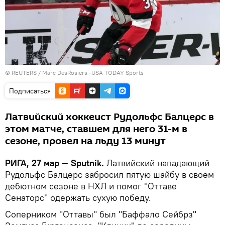
©
REUTERS
/ Marc DesRosiers -USA TODAY Sports
Подписаться
Латвийский хоккеист Рудольфс Балцерс в
этом матче, ставшем для него 31-м в
сезоне, провел на льду 13 минут
РИГА, 27 мар — Sputnik.
Латвийский нападающий
Рудольфс Балцерс забросил пятую шайбу в своем
дебютном сезоне в НХЛ и помог "Оттаве
Сенаторс" одержать сухую победу.
Соперником "Оттавы" был "Баффало Сейбрз"