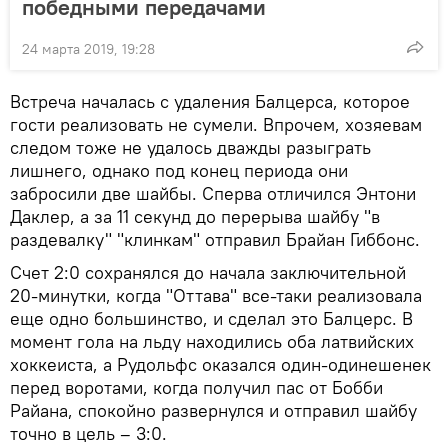
победными передачами
24 марта 2019, 19:28
Встреча началась с удаления Балцерса, которое
гости реализовать не сумели. Впрочем, хозяевам
следом тоже не удалось дважды разыграть
лишнего, однако под конец периода они
забросили две шайбы. Сперва отличился Энтони
Даклер, а за 11 секунд до перерыва шайбу "в
раздевалку" "клинкам" отправил Брайан Гиббонс.
Счет 2:0 сохранялся до начала заключительной
20-минутки, когда "Оттава" все-таки реализовала
еще одно большинство, и сделал это Балцерс. В
момент гола на льду находились оба латвийских
хоккеиста, а Рудольфс оказался один-одинешенек
перед воротами, когда получил пас от Бобби
Райана, спокойно развернулся и отправил шайбу
точно в цель – 3:0.