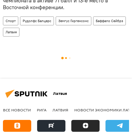
чемпионата в активе 71 балл и 13-е место в
Восточной конференции.
Спорт
Рудолфс Балцерс
Земгус Гиргенсонс
Баффало Сейбрз
Латвия
Латвия
ВСЕ НОВОСТИ
РИГА
ЛАТВИЯ
НОВОСТИ ЭКОНОМИКИ ЛАТ