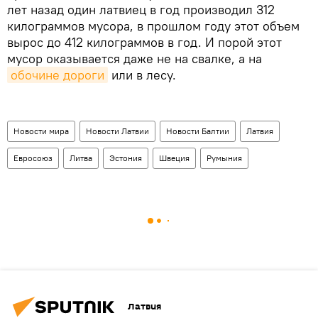
лет назад один латвиец в год производил 312
килограммов мусора, в прошлом году этот объем
вырос до 412 килограммов в год. И порой этот
мусор оказывается даже не на свалке, а на
обочине дороги
или в лесу.
Новости мира
Новости Латвии
Новости Балтии
Латвия
Евросоюз
Литва
Эстония
Швеция
Румыния
Латвия