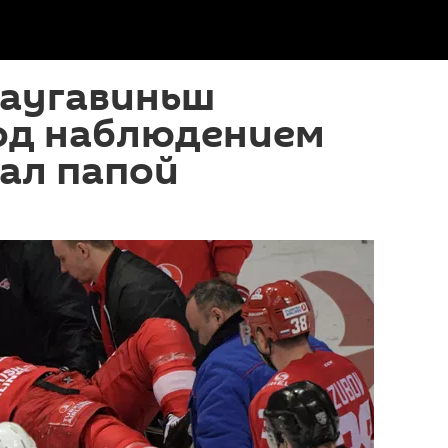
Даугавиньш
под наблюдением
тал папой