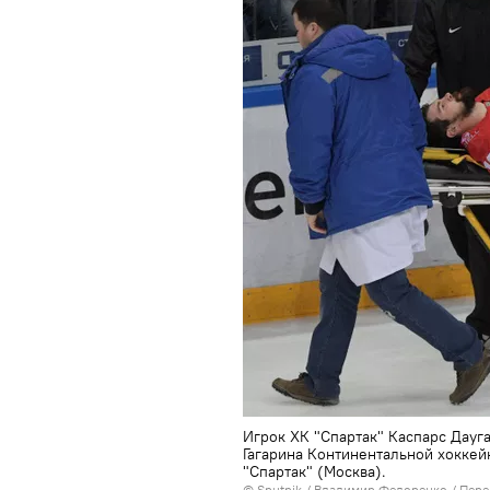
Игрок ХК "Спартак" Каспарс Дауг
Гагарина Континентальной хоккей
"Спартак" (Москва).
© Sputnik / Владимир Федоренко
/
Пере