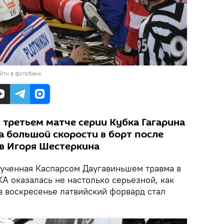
йти в фотобанк
 третьем матче серии Кубка Гагарина
а большой скорости в борт после
в Игоря Шестеркина
ученная Каспарсом Даугавиньшем травма в
А оказалась не настолько серьезной, как
 в воскресенье латвийский форвард стал