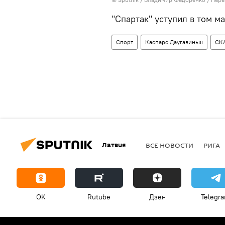
"Спартак" уступил в том ма
Спорт
Каспарс Даугавиньш
СК
Латвия
ВСЕ НОВОСТИ
РИГА
OK
Rutube
Дзен
Telegr