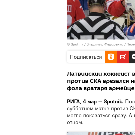
© Sputnik / Владимир Федоренко
/
Пере
Подписаться
Латвийский хоккеист в
против СКА врезался н
фола вратаря армейце
РИГА, 4 мар — Sputnik.
Пол
субботнем матче против СК
могло показаться сразу. А
отцом.