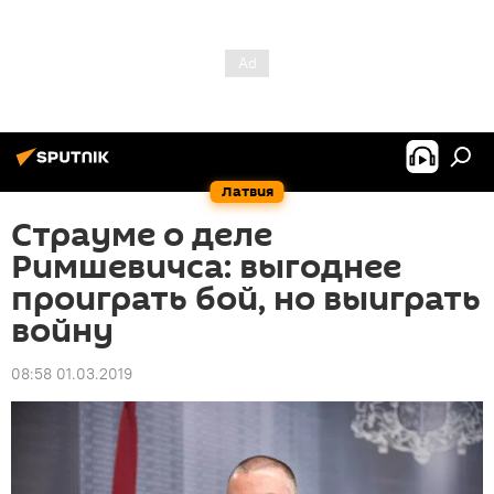
Латвия
Страуме о деле
Римшевичса: выгоднее
проиграть бой, но выиграть
войну
08:58 01.03.2019