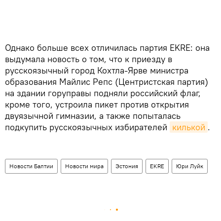
Однако больше всех отличилась партия EKRE: она
выдумала новость о том, что к приезду в
русскоязычный город Кохтла-Ярве министра
образования Майлис Репс (Центристская партия)
на здании горуправы подняли российский флаг,
кроме того, устроила пикет против открытия
двуязычной гимназии, а также попыталась
подкупить русскоязычных избирателей
килькой
.
Новости Балтии
Новости мира
Эстония
EKRE
Юри Луйк