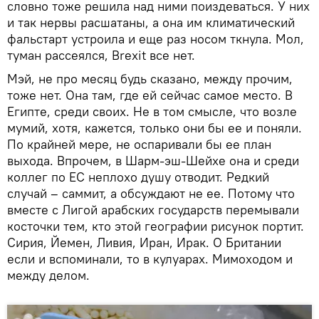
словно тоже решила над ними поиздеваться. У них
и так нервы расшатаны, а она им климатический
фальстарт устроила и еще раз носом ткнула. Мол,
туман рассеялся, Brexit все нет.
Мэй, не про месяц будь сказано, между прочим,
тоже нет. Она там, где ей сейчас самое место. В
Египте, среди своих. Не в том смысле, что возле
мумий, хотя, кажется, только они бы ее и поняли.
По крайней мере, не оспаривали бы ее план
выхода. Впрочем, в Шарм-эш-Шейхе она и среди
коллег по ЕС неплохо душу отводит. Редкий
случай – саммит, а обсуждают не ее. Потому что
вместе с Лигой арабских государств перемывали
косточки тем, кто этой географии рисунок портит.
Сирия, Йемен, Ливия, Иран, Ирак. О Британии
если и вспоминали, то в кулуарах. Мимоходом и
между делом.