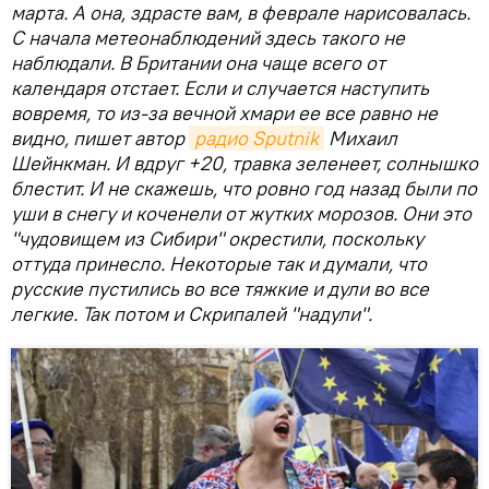
марта. А она, здрасте вам, в феврале нарисовалась.
С начала метеонаблюдений здесь такого не
наблюдали. В Британии она чаще всего от
календаря отстает. Если и случается наступить
вовремя, то из-за вечной хмари ее все равно не
видно, пишет автор
радио Sputnik
Михаил
Шейнкман. И вдруг +20, травка зеленеет, солнышко
блестит. И не скажешь, что ровно год назад были по
уши в снегу и коченели от жутких морозов. Они это
"чудовищем из Сибири" окрестили, поскольку
оттуда принесло. Некоторые так и думали, что
русские пустились во все тяжкие и дули во все
легкие. Так потом и Скрипалей "надули".